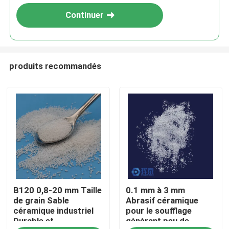
Continuer
produits recommandés
Aperçu
B120 0,8-20 mm Taille
0.1 mm à 3 mm
Produits
de grain Sable
Abrasif céramique
céramique industriel
pour le soufflage
Durable et
générant peu de
A propos de nous