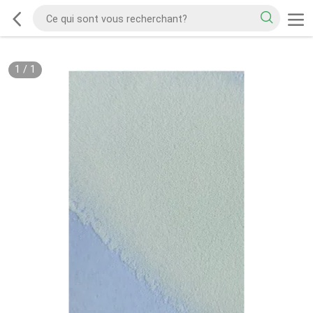
1
/
1