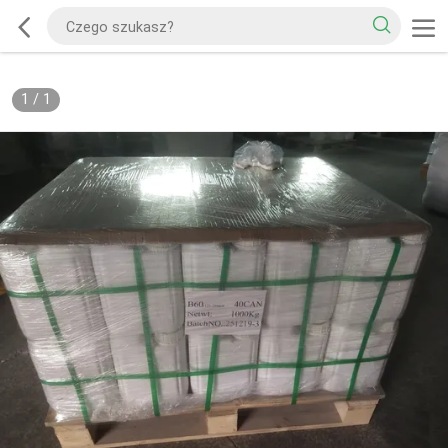
1
/
1