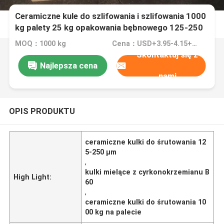
Ceramiczne kule do szlifowania i szlifowania 1000
kg palety 25 kg opakowania bębnowego 125-250
μm B60
MOQ：1000 kg
Cena：USD+3.95-4.15+Kg
Skontaktuj się z
Najlepsza cena
nami
OPIS PRODUKTU
ceramiczne kulki do śrutowania 12
5-250 µm
,
kulki mielące z cyrkonokrzemianu B
High Light:
60
,
ceramiczne kulki do śrutowania 10
00 kg na palecie