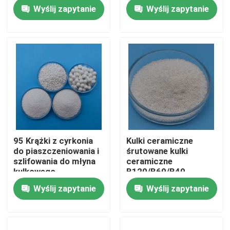
ceramiczne z tlenku
Zirkonium Silikatowe
Wyślij zapytanie
Wyślij zapytanie
cyrkonu
koraliki
Wycieczka po fabryce
Kontrola jakości
Skontaktuj się z nami
Poprosić o wycenę
95 Krążki z cyrkonia
Kulki ceramiczne
do piaszczeniowania i
śrutowane kulki
Ceramiczne środki do piaskowania
szlifowania do młyna
ceramiczne
kulkowego
B120/B60/B40
planetarnego
Wyślij zapytanie
Wyślij zapytanie
Ceramiczne kulki do piaskowania
Ceramiczne ścierniwo do piaskowania