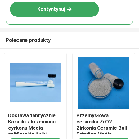
Kontyntynuj
Polecane produkty
Dom
Dostawa fabrycznie
Przemysłowa
Produkty
Koraliki z krzemianu
ceramika ZrO2
cyrkonu Media
Zirkonia Ceramic Ball
szlifierskie Kulki
Grinding Media
O nas