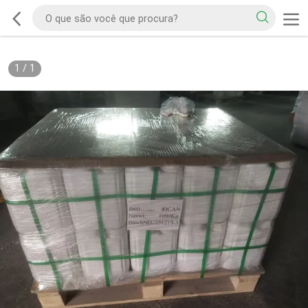
1
/
1