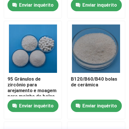
de cerâmica
Zircônio silicato
Enviar inquérito
Enviar inquérito
Fábrica
Controle de Qualidade
Fale Conosco
Pedir um orçamento
95 Grânulos de
B120/B60/B40 bolas
zircônio para
de cerâmica
Meios de sopro cerâmicos
arejamento e moagem
para moinho de bolas
planetárias
Enviar inquérito
Enviar inquérito
Sopro cerâmico do grânulo
Abrasivo de sopro cerâmico