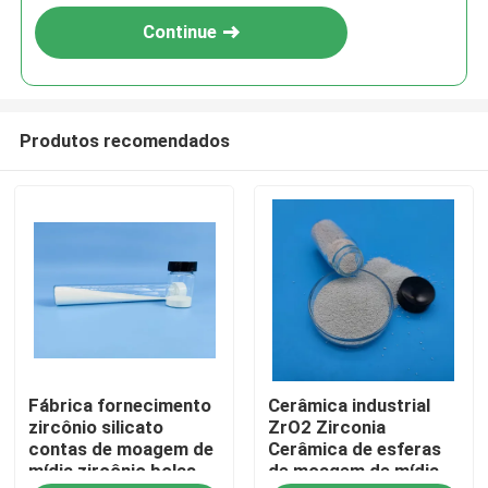
Continue
Produtos recomendados
Casa
Fábrica fornecimento
Cerâmica industrial
Produtos
zircônio silicato
ZrO2 Zirconia
contas de moagem de
Cerâmica de esferas
mídia zircônio bolas
de moagem de mídia
Quem Somos