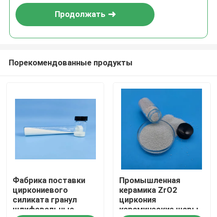
Продолжать
Порекомендованные продукты
Главная страница
Фабрика поставки
Промышленная
Продукция
циркониевого
керамика ZrO2
силиката гранул
циркония
шлифовальные
керамические шары
О Компании