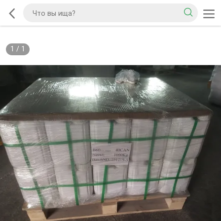
1
/
1