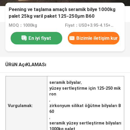
Peening ve taşlama amaçlı seramik bilye 1000kg
palet 25kg varil paket 125-250μm B60
MOQ：1000kg
Fiyat：USD+3.95-4.15+Kg
En iyi fiyat
Bizimle iletişim kur
ÜRüN AçıKLAMASı
seramik bilyalar
,
yüzey sertleştirme için 125-250 mik
ron
,
Vurgulamak:
zirkonyum silikat öğütme bilyaları B
60
,
seramik yüzey sertleştirme bilyaları
1000kg palet