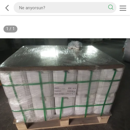
1
/
1