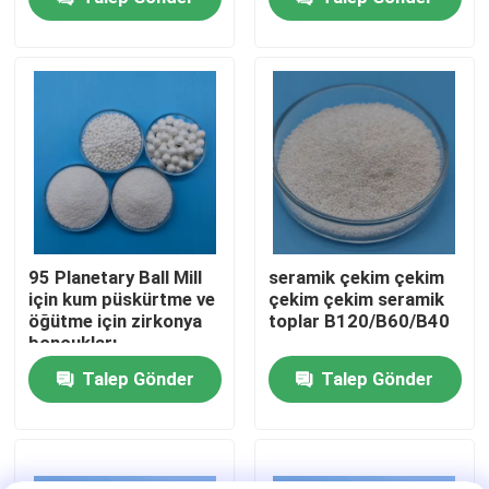
Fabrika turu
Kalite kontrol
Bize ulaşın
Teklif isteği
95 Planetary Ball Mill
seramik çekim çekim
için kum püskürtme ve
çekim çekim seramik
öğütme için zirkonya
toplar B120/B60/B40
Seramik Kumlama Ortamı
boncukları
Talep Gönder
Talep Gönder
Seramik Boncuk Patlatma
Seramik Kumlama Aşındırıcı