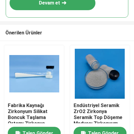
Devam et
Önerilen Ürünler
Ana sayfa
Fabrika Kaynağı
Endüstriyel Seramik
Zirkonyum Silikat
ZrO2 Zirkonya
Ürünler
Boncuk Taşlama
Seramik Top Döşeme
Ortamı Zirkonya
Medyası Zirkonyum
Seramik Toplar
Silikat Boncukları
Hakkımızda
Talep Gönder
Talep Gönder