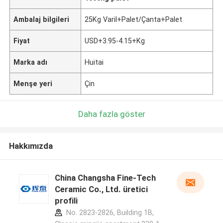
Ambalaj bilgileri
25Kg Varil+Palet/Çanta+Palet
Fiyat
USD+3.95-4.15+Kg
Marka adı
Huitai
Menşe yeri
Çin
Daha fazla göster
Hakkımızda
China Changsha Fine-Tech
Ceramic Co., Ltd. üretici
profili
No. 2823-2826, Building 1B,