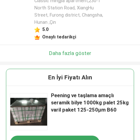
Classic mingjia apartment,230-1
North Station Road, XiangHu
Street, Furong district, Changsha,
Hunan ,Çin
5.0
Onaylı tedarikçi
Daha fazla göster
En İyi Fiyatı Alın
Peening ve taşlama amaçlı
seramik bilye 1000kg palet 25kg
varil paket 125-250μm B60