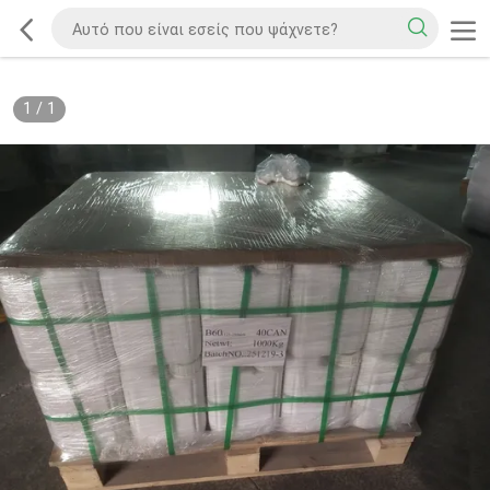
1
/
1