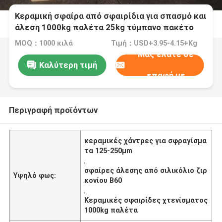
Κεραμική σφαίρα από σφαιρίδια για σπασμό και
άλεση 1000kg παλέτα 25kg τύμπανο πακέτο
125-250μm B60
MOQ：1000 κιλά
Τιμή：USD+3.95-4.15+Kg
Μας ελάτε σε
Καλύτερη τιμή
επαφή με
Περιγραφή προϊόντων
κεραμικές χάντρες για σφραγίσμα
τα 125-250μm
,
σφαίρες άλεσης από σιλικόλιο ζιρ
Υψηλό φως:
κονίου B60
,
Κεραμικές σφαιρίδες χτενίσματος
1000kg παλέτα