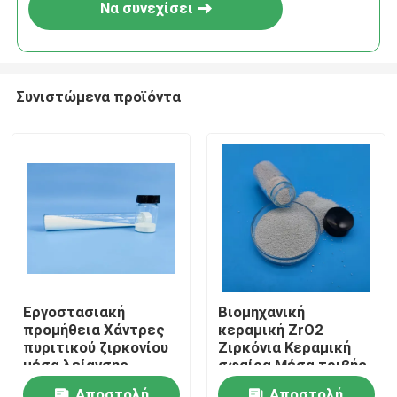
Να συνεχίσει
Συνιστώμενα προϊόντα
Αρχική Σελίδα
Εργοστασιακή
Βιομηχανική
προμήθεια Χάντρες
κεραμική ZrO2
Προϊόντα
πυριτικού ζιρκονίου
Ζιρκόνια Κεραμική
μέσα λείανσης
σφαίρα Μέσα τριβής
Κεραμικές μπάλες
Ζιρκόνιο Σιλικατικό
Σχετικά με εμάς
Αποστολή
Αποστολή