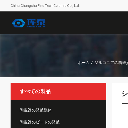
China Changsha Fine-Tech Ceramic Co., Ltd.
ホーム
/
ジルコニアの粉砕
すべての製品
シ
ー
陶磁器の発破媒体
陶磁器のビードの発破