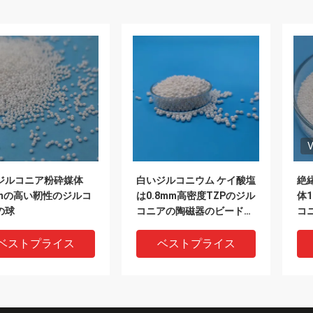
V
ジルコニア粉砕媒体
白いジルコニウム ケイ酸塩
絶
mmの高い靭性のジルコ
は0.8mm高密度TZPのジル
体
の球
コニアの陶磁器のビードに
コニ
玉を付ける
ベストプライス
ベストプライス