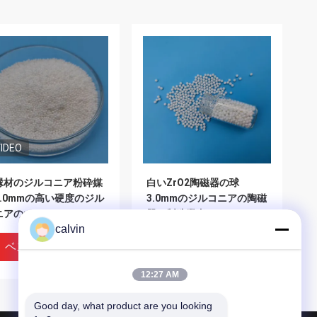
IDEO
縁材のジルコニア粉砕媒
白いZrO2陶磁器の球
1.0mmの高い硬度のジル
3.0mmのジルコニアの陶磁
アのmicrobead
器の製造業者ISO9001は承
calvin
認した
ベストプライス
ベストプライス
12:27 AM
Good day, what product are you looking 