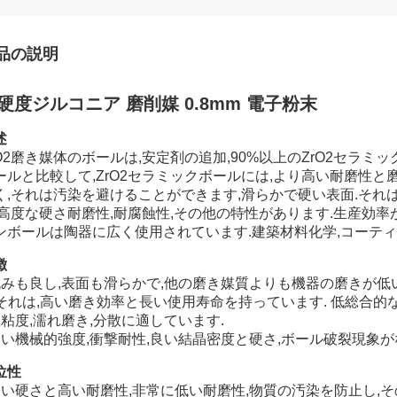
品の説明
硬度ジルコニア 磨削媒 0.8mm 電子粉末
述
rO2磨き媒体のボールは,安定剤の追加,90%以上のZrO2セラミッ
ールと比較して,ZrO2セラミックボールには,より高い耐磨性と磨
く,それは汚染を避けることができます,滑らかで硬い表面.それ
,高度な硬さ耐磨性,耐腐蝕性,その他の特性があります.生産効率
ンボールは陶器に広く使用されています.建築材料化学,コーティング
徴
丸みも良し,表面も滑らかで,他の磨き媒質よりも機器の磨きが低い
. それは,高い磨き効率と長い使用寿命を持っています. 低総合的
高粘度,濡れ磨き,分散に適しています.
高い機械的強度,衝撃耐性,良い結晶密度と硬さ,ボール破裂現象が
位性
高い硬さと高い耐磨性,非常に低い耐磨性,物質の汚染を防止し,