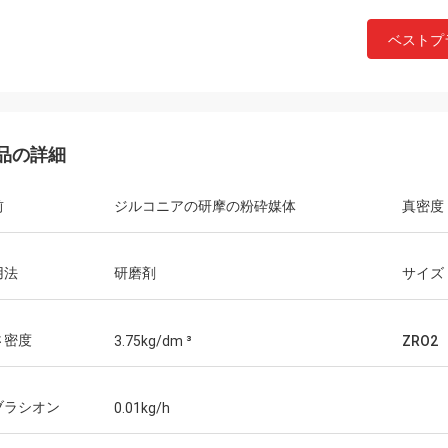
ベストプ
品の詳細
前
ジルコニアの研摩の粉砕媒体
真密度
用法
研磨剤
サイズ
さ密度
3.75kg/dm ³
ZRO2
ブラシオン
0.01kg/h