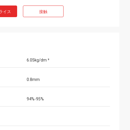
ライス
接触
6.05kg/dm ³
0.8mm
94%-95%