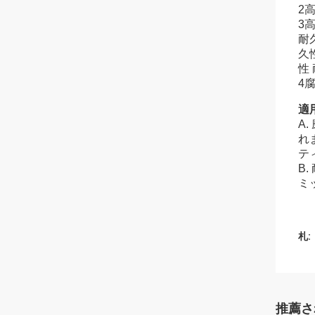
2
3
耐
久
性
4
適
A
れ
テ
B
ミ
札:
推薦さ