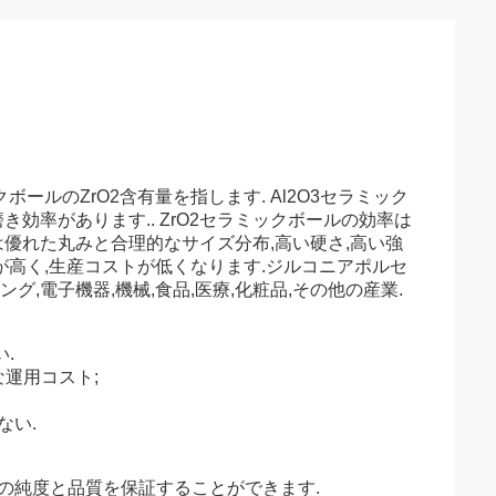
クボールのZrO2含有量を指します. Al2O3セラミック
き効率があります.. ZrO2セラミックボールの効率は
は優れた丸みと合理的なサイズ分布,高い硬さ,高い強
が高く,生産コストが低くなります.ジルコニアポルセ
,電子機器,機械,食品,医療,化粧品,その他の産業.
.
な運用コスト;
ない.
その純度と品質を保証することができます.