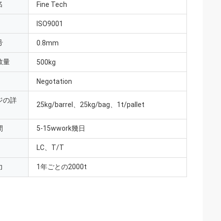
名
Fine Tech
ISO9001
号
0.8mm
数量
500kg
Negotation
ジの詳
25kg/barrel、25kg/bag、1t/pallet
間
5-15wwork幾日
LC、T/T
力
1年ごとの2000t