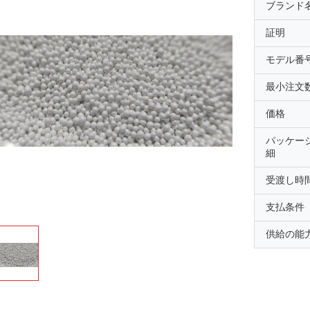
ブランド
証明
モデル番
最小注文
価格
パッケー
細
受渡し時
支払条件
供給の能