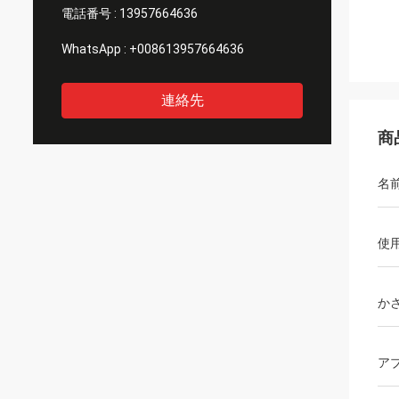
電話番号 :
13957664636
WhatsApp :
+008613957664636
連絡先
商
名
使
か
ア