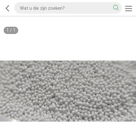
1
/
1