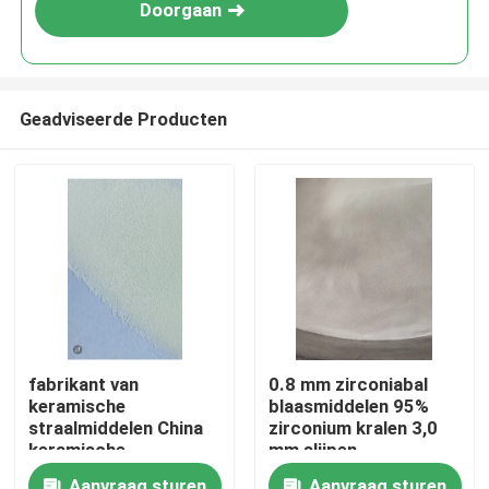
Doorgaan
Geadviseerde Producten
Thuis
fabrikant van
0.8 mm zirconiabal
keramische
blaasmiddelen 95%
Producten
straalmiddelen China
zirconium kralen 3,0
keramische
mm slijpen
parelstraalfabriek
Over ons
Aanvraag sturen
Aanvraag sturen