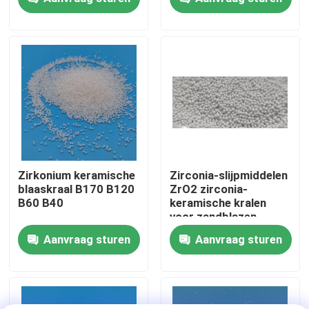
Fabrieksreis
Kwaliteitscontrole
Contacteer ons
Vraag een offerte aan
Zirkonium keramische
Zirconia-slijpmiddelen
blaaskraal B170 B120
ZrO2 zirconia-
B60 B40
keramische kralen
Ceramische het Vernietigen Media
voor zandblazen
leverancier
Aanvraag sturen
Aanvraag sturen
Het ceramische Parel Vernietigen
Ceramisch het Vernietigen Schuurmiddel