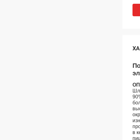
ХА
По
эл
ОП
Шл
90
бо
выс
ок
из
пр
в 
пи