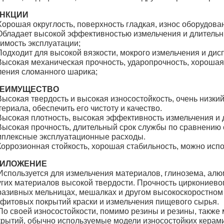
НКЦИИ
Хорошая округлость, поверхность гладкая, износ оборудова
 Обладает высокой эффективностью измельчения и длитель
оимость эксплуатации;
Подходит для высокой вязкости, мокрого измельчения и дис
Высокая механическая прочность, ударопрочность, хорошая 
ления сломанного шарика;
ЕИМУЩЕСТВО
Высокая твердость и высокая износостойкость, очень низки
ериала, обеспечить его чистоту и качество.
 Высокая плотность, высокая эффективность измельчения и 
 Высокая прочность, длительный срок службы по сравнению
мплексные эксплуатационные расходы.
 Коррозионная стойкость, хорошая стабильность, можно исп
ИЛОЖЕНИЕ
Используется для измельчения материалов, глинозема, алюм
угих материалов высокой твердости. Прочность циркониевог
разивных мельницах, мешалках и другом высокоскоростном
афитовых покрытий краски и измельчения пищевого сырья.
По своей износостойкости, помимо резины и резины, также 
крытий, обычно используемые модели износостойких керамич