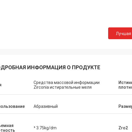
Лучшая
ДРОБНАЯ ИНФОРМАЦИЯ О ПРОДУКТЕ
Средства массовой информации
Истин
я
Zirconia истирательные меля
плотн
пользование
Абразивный
Разме
ъемная
³ 3.75kg/dm
Zro2
отность