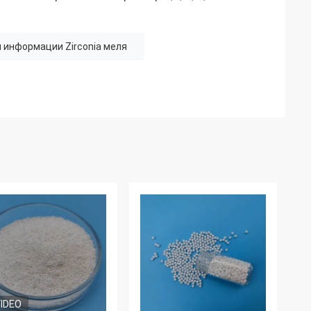
 информации Zirconia меля
IDEO