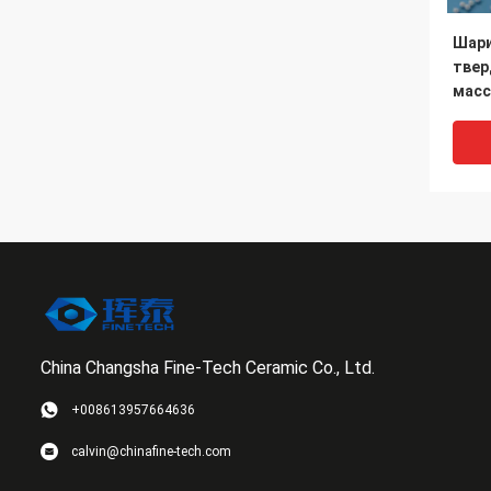
Шари
твер
масс
20m
Zirc
China Changsha Fine-Tech Ceramic Co., Ltd.
+008613957664636
шари
calvin@chinafine-tech.com
масс