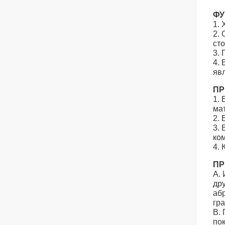
ФУ
1. 
2.
ст
3. 
4. 
яв
ПР
1. 
мат
2.
3.
ко
4.
ПР
А. 
др
аб
гр
B. 
по