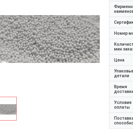
Фирменн
наимено
Сертифи
Номер м
Количес
мин зака
Цена
Упаковы
детали
Время
доставк
Условия
оплаты
Поставк
способн