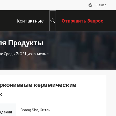
Russian
Контактные
Отправить Запрос
ля Продукты
Данные
е Среды ZrO2 Циркониевые
ркониевые керамические
к
Chang Sha, Китай
ждения