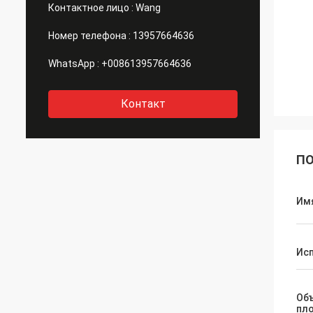
Контактное лицо :
Wang
Номер телефона :
13957664636
WhatsApp :
+008613957664636
Контакт
ПО
Им
Ис
Об
пл