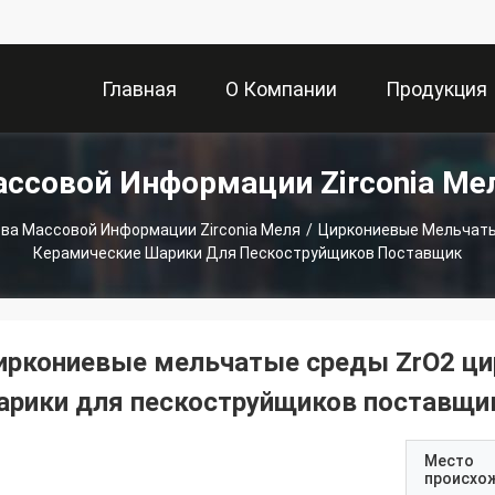
Главная
О Компании
Продукция
ассовой Информации Zirconia Ме
Страница
ва Массовой Информации Zirconia Меля
/
Циркониевые Мельчаты
Керамические Шарики Для Пескоструйщиков Поставщик
иркониевые мельчатые среды ZrO2 ци
арики для пескоструйщиков поставщи
Место
происхо