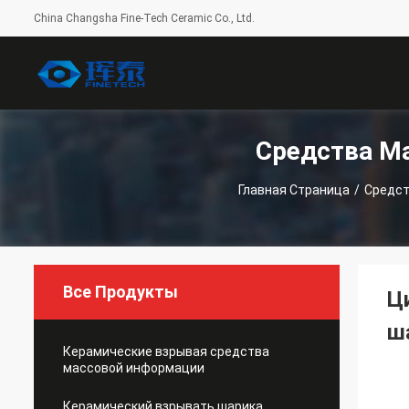
China Changsha Fine-Tech Ceramic Co., Ltd.
Средства М
Главная Страница
/
Средст
Все Продукты
Ц
ш
Керамические взрывая средства
массовой информации
Керамический взрывать шарика