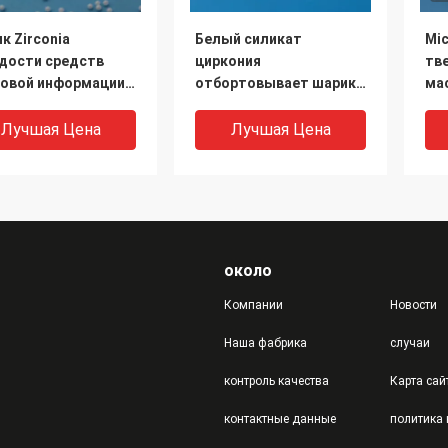
к Zirconia
Белый силикат
Mic
дости средств
циркония
тв
овой информации
отбортовывает шарик
ма
m промышленного
Zirconia высокой
1.0
onia меля высокий
плотности TZP 0.8mm
ма
Лучшая Цена
Лучшая Цена
керамический
ме
около
Компании
Новости
Наша фабрика
случаи
контроль качества
Карта сай
к средств
шарики Zirconia
Вы
контактные данные
овой информации
6.05kg/Dm3 полируя
ср