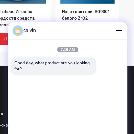
robead Zirconia
Изготовители ISO9001
ердости средств
белого ZrO2
ссовой информации
керамического Zirconia
calvin
mm Zirconia
шарика 3.0mm
териалов изоляции
керамические одобрили
Лучшая Цена
Лучшая Цена
ля высокий
7:16 AM
Good day, what product are you looking 
for?
Продукция
Керамические взрывая средства массовой информации
Керамический взрывать шарика
та
Керамический взрывая абразив
сокая плотность
Твердость средств
политика конфиденциальности
Все категории
едств массовой
массовой информации