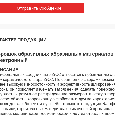
Отправить Сообщение
РАКТЕР ПРОДУКЦИИ
рошок абразивных абразивных материалов 
ектронный
ИСАНИЕ
ифовальный средний шар ZrO2 относится к добавлению ста
% керамического шара ZrO2. По сравнению с керамическим
лее высокую износостойкость и эффективность шлифовани
ока, он позволяет избежать загрязнения, сделать поверхно
руглость и разумное распределение размеров, высокую твер
носостойкость, коррозионную стойкость и другие характери
оизводства и более низкую себестоимость продукции. Фар
керамике, строительных материалах, химической промышлен
щевой, медицинской, косметической и других отраслях про