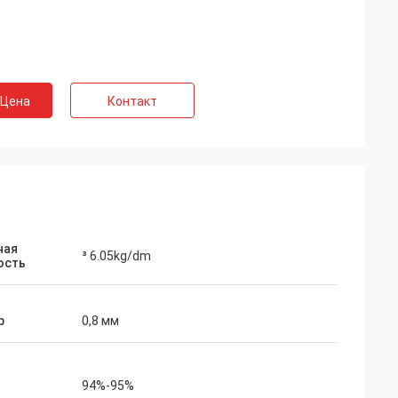
 Цена
Контакт
ная
³ 6.05kg/dm
ость
р
0,8 мм
94%-95%