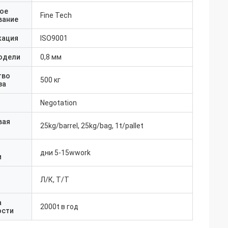
ое
Fine Tech
вание
кация
ISO9001
одели
0,8 мм
тво
500 кг
за
Negotation
вая
25kg/barrel, 25kg/bag, 1t/pallet
дни 5-15wwork
и
Л/К, Т/Т
а
2000t в год
ости