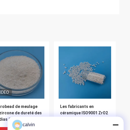
IDEO
robead de meulage
Les fabricants en
zircone de dureté des
céramique ISO9001 ZrO2
ias 1.0mm de zircone
de zircone en céramique
calvin
matériaux d'isolation
blanche de la boule