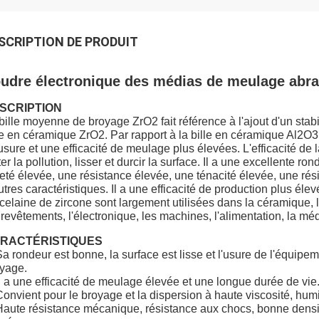
SCRIPTION DE PRODUIT
udre électronique des médias de meulage abra
SCRIPTION
bille moyenne de broyage ZrO2 fait référence à l'ajout d'un stab
le en céramique ZrO2. Par rapport à la bille en céramique Al2O3
'usure et une efficacité de meulage plus élevées. L'efficacité de
ter la pollution, lisser et durcir la surface. Il a une excellente ro
eté élevée, une résistance élevée, une ténacité élevée, une rési
utres caractéristiques. Il a une efficacité de production plus éle
celaine de zircone sont largement utilisées dans la céramique, 
 revêtements, l'électronique, les machines, l'alimentation, la mé
RACTÉRISTIQUES
Sa rondeur est bonne, la surface est lisse et l'usure de l'équipem
yage.
Il a une efficacité de meulage élevée et une longue durée de vie. 
Convient pour le broyage et la dispersion à haute viscosité, hum
Haute résistance mécanique, résistance aux chocs, bonne densit