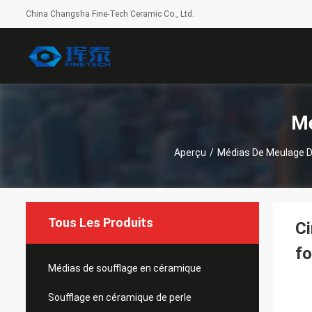
China Changsha Fine-Tech Ceramic Co., Ltd.
Mé
Aperçu
/
Médias De Meulage D
Tous Les Produits
Ci
fo
Médias de soufflage en céramique
Soufflage en céramique de perle