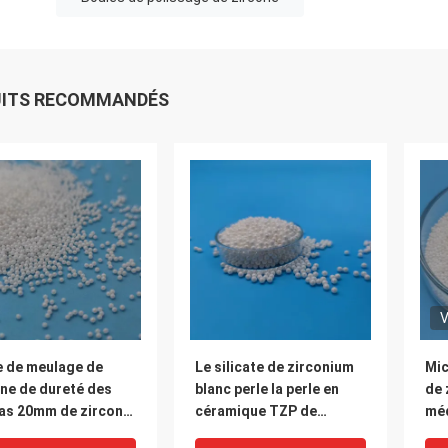
UITS RECOMMANDÉS
V
e de meulage de
Le silicate de zirconium
Mic
ne de dureté des
blanc perle la perle en
de 
as 20mm de zircone
céramique TZP de
méd
trielle haute
zircone à haute densité
de 