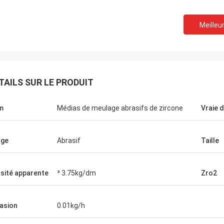
Meilleur
TAILS SUR LE PRODUIT
m
Médias de meulage abrasifs de zircone
Vraie 
age
Abrasif
Taille
sité apparente
³ 3.75kg/dm
Zro2
asion
0.01kg/h