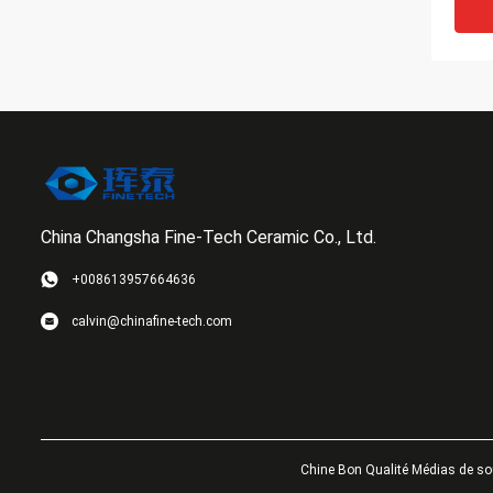
China Changsha Fine-Tech Ceramic Co., Ltd.
+008613957664636
boul
calvin@chinafine-tech.com
médi
sphér
0.60
élect
Chine Bon Qualité Médias de sou