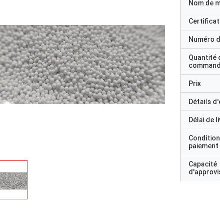
Nom de 
Certificat
Numéro d
Quantité 
command
Prix
Détails d
Délai de l
Condition
paiement
Capacité
d'approv