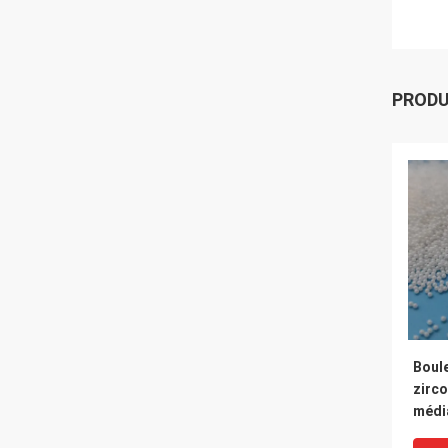
PROD
Boul
zirco
médi
indus