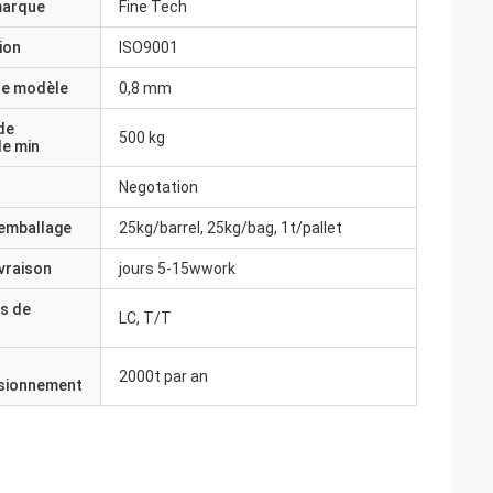
marque
Fine Tech
ion
ISO9001
e modèle
0,8 mm
de
500 kg
e min
Negotation
'emballage
25kg/barrel, 25kg/bag, 1t/pallet
ivraison
jours 5-15wwork
s de
LC, T/T
2000t par an
isionnement