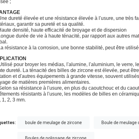
sée ;
ANTAGE
Une dureté élevée et une résistance élevée à l'usure, une très f
ériaux, garantir sa pureté et sa qualité.
Haute densité, haute efficacité de broyage et de dispersion
Longue durée de vie à haute ténacité, par rapport aux autres ma
bal.
La résistance à la corrosion, une bonne stabilité, peut être utili
PLICATION
Utilisé pour broyer les médias, l'alumine, l'aluminium, le verre, l
te dureté. La ténacité des billes de zircone est élevée, peut être
tation et d'autres équipements à grande vitesse, souvent utilisé
yage de matières premières alimentaires.
Selon sa résistance à l'usure, en plus du caoutchouc et du cao
êtements résistants à l'usure, les modèles de billes en céramiqu
, 1, 2, 3 mm.
quettes:
boule de meulage de zircone
Boule de meulage 
Boules de polissage de zircone