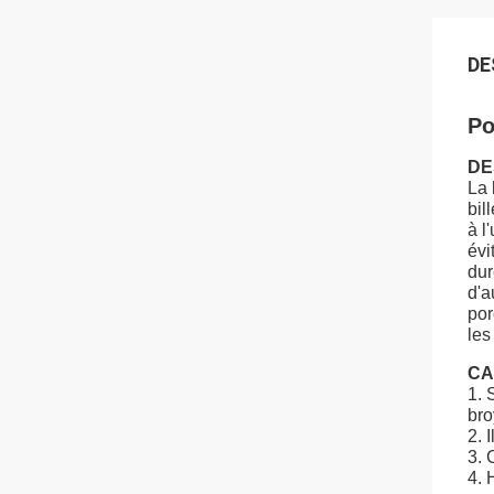
DE
Po
DE
La 
bil
à l
évi
dur
d'a
por
les
CA
1. 
bro
2. 
3. 
4. 