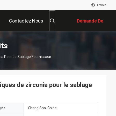
French
Contactez Nous
Demande De
Soumission
its
ia Pour Le Sablage Fournisseur
ques de zirconia pour le sablage
gine
Chang Sha, Chine