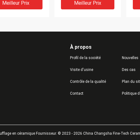
de 0.8mm
hau
Meilleur Prix
Meilleur Prix
À propos
Profil de la société
Nouvelles
Visite d'usine
Des cas
Contrôle de la qualité
Plan du si
e de meulage de
boules de polissage de la
Hau
Contact
as de zircone
zircone 6.05kg/Dm3
meu
ique de 0.40-
10mm pour des
5.0
mm pour la fonte
matériaux de
pré
rique
construction
pol
Meilleur Prix
Meilleur Prix
fflage en céramique Fournisseur. © 2023 - 2026 China Changsha Fine-Tech Ceramic