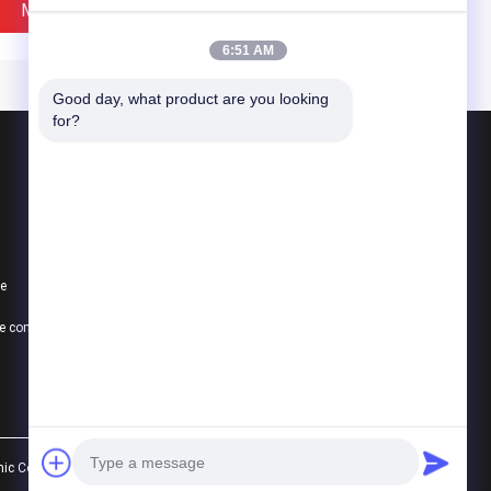
t
3.0mm ont approuvé
Meilleur Prix
Meilleur Prix
6:51 AM
Good day, what product are you looking 
for?
Produits
Médias de soufflage en céramique
Soufflage en céramique de perle
te
Abrasif de soufflage en céramique
te densité de
Dureté élevée de
Politique de confidentialité
Toutes les catégories
lage des médias
meulage des médias
mm de zircone de
3.85g/Cm3 de broyeur à
cision pour le
boulets de la zircone B40
onais
avec la bonne sphéricité
Meilleur Prix
Meilleur Prix
 Co., Ltd.. All Rights Reserved.