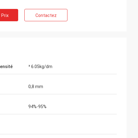
 Prix
Contactez
densité
³ 6.05kg/dm
0,8 mm
94%-95%