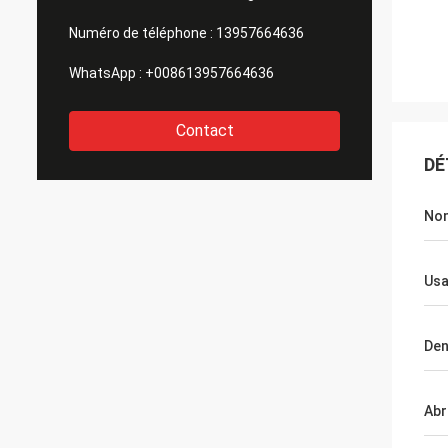
Numéro de téléphone :
13957664636
WhatsApp :
+008613957664636
Contact
DÉ
No
Us
Den
Abr