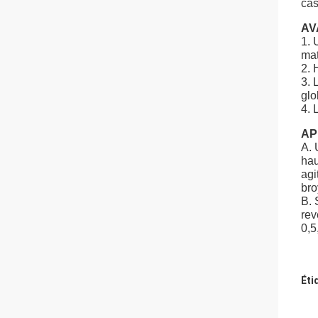
cas
AV
1. 
mat
2. 
3. 
glo
4. 
AP
A. 
hau
agi
bro
B. 
rev
0,5
Éti