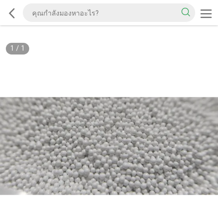
1
/
1