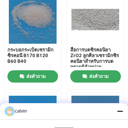
ทัวร์โรงงาน
ควบคุมคุณภาพ
กระบอกระเบิดเซรามิก
สื่อการบดซิรคอนิยา
ติดต่อเรา
ซิรคอนี B170 B120
ZrO2 ลูกศิลาเซรามิกซิร
B60 B40
คอนิยาสําหรับการบด
ทรายผู้จําหน่าย
ขออ้าง
ส่งคำถาม
ส่งคำถาม
สื่อการพ่นเซรามิก
การพ่นลูกปัดเซรามิก
calvin
สารกัดกร่อนเซรามิก