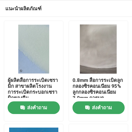
แนะนำผลิตภัณฑ์
ผู้ผลิตสื่อการระเบิดเซรา
0.8mm สื่อการระเบิดลูก
มิก สาขาผลิตโรงงาน
กลองซิรคอนเนียม 95%
การระเบิดกระบอกเซรา
ลูกกลองซิรคอนเนียม
บ้าน
มิกของจีน
3.0mm การบด
ส่งคำถาม
ส่งคำถาม
ผลิตภัณฑ์
เกี่ยวกับเรา