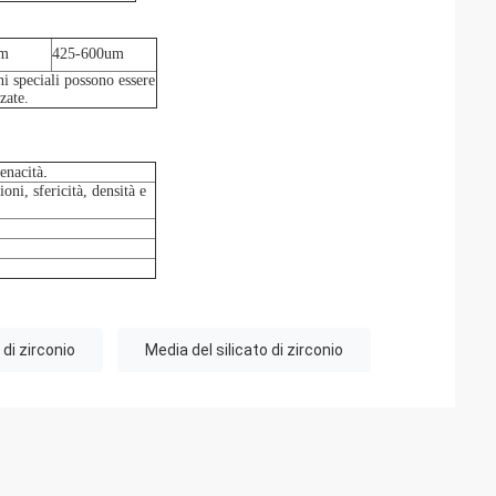
m
425-600
um
i speciali possono essere
zate.
.
tenacità
oni, sfericità, densità e
 di zirconio
Media del silicato di zirconio