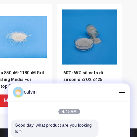
la 850μM-1180μM Grit
60%-65% silicato di
sting Media For
zirconio ZrO2 Z425
top Shell del silicato
abrasivo con forte
calvin
zirconio Z850
resistenza chimica
Miglior Prezzo
Miglior Prezzo
4:45 AM
Good day, what product are you looking 
for?