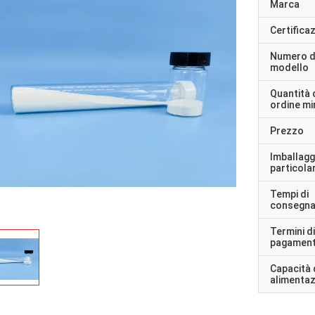
Marca
Certifica
Numero d
modello
Quantità 
ordine m
Prezzo
Imballagg
particolar
Tempi di
consegn
Termini di
pagamen
Capacità 
alimenta