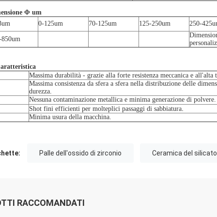
ensione Φ um
3um
0-125
um
70-125
um
125-250
um
250-425
u
Dimension
-850um
personaliz
aratteristica
Massima durabilità - grazie alla forte resistenza meccanica e all'alta 
Massima consistenza da sfera a sfera nella distribuzione delle dimensi
durezza
.
Nessuna contaminazione metallica e minima generazione di polvere.
.
Shot fini efficienti per molteplici passaggi di sabbiatura
Minima usura della macchina.
chette:
Palle dell'ossido di zirconio
Ceramica del silicato
TTI RACCOMANDATI