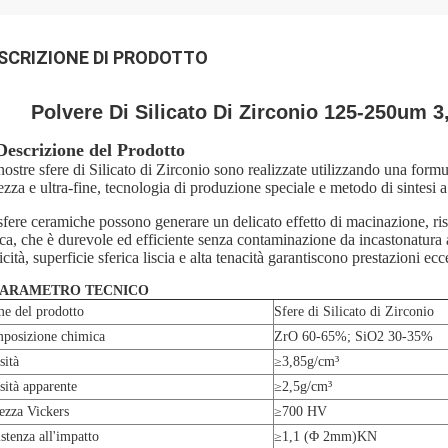
SCRIZIONE DI PRODOTTO
Polvere Di Silicato Di Zirconio 125-250um 
Descrizione del Prodotto
nostre sfere di Silicato di Zirconio sono realizzate utilizzando una formul
ezza e ultra-fine, tecnologia di produzione speciale e metodo di sintesi 
sfere ceramiche possono generare un delicato effetto di macinazione, risu
ca, che è durevole ed efficiente senza contaminazione da incastonatura a
icità, superficie sferica liscia e alta tenacità garantiscono prestazioni ec
 PARAMETRO TECNICO
e del prodotto
Sfere di Silicato di Zirconio
posizione chimica
ZrO 60-65%; SiO2 30-35%
sità
≥3,85g/cm³
sità apparente
≥2,5g/cm³
ezza Vickers
≥700 HV
stenza all'impatto
≥1,1 (Φ 2mm)KN