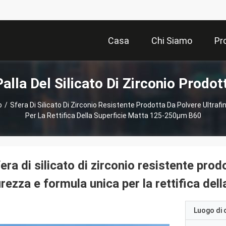
Casa
Chi Siamo
Pr
Palla Del Silicato Di Zirconio Prodott
o
/
Sfera Di Silicato Di Zirconio Resistente Prodotta Da Polvere Ultraf
Per La Rettifica Della Superficie Matta 125-250μm B60
era di silicato di zirconio resistente prod
rezza e formula unica per la rettifica d
Luogo di 