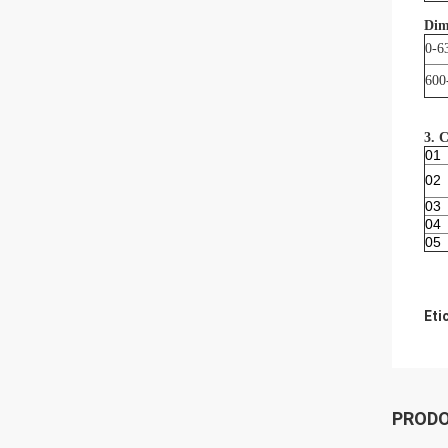
Dim
0-6
600
3. C
01
02
03
04
05
Eti
PRODO