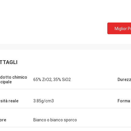
Miglior 
TTAGLI
dotto chimico
65% ZrO2, 35% SiO2
Durezz
ncipale
sità reale
3.85g/cm3
Forma
ore
Bianco o bianco sporco