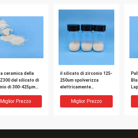
a ceramica della
il silicato di zirconio 125-
Pal
 Z300 del silicato di
250um spolverizza
Bla
onio di 300-425μm
elettricamente
Lap
e parti di aviazione
3.85g/Cm3 B60 fuso
di 
Miglior Prezzo
Miglior Prezzo