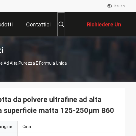
Italian
odotti
Contattici
Richiedere Un
i
Preventivo
ine Ad Alta Purezza E Formula Unica
otta da polvere ultrafine ad alta
ella superficie matta 125-250μm B60
origine
Cina