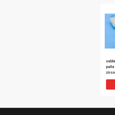
sabbi
palla
zirc
per l