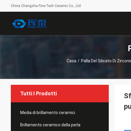
China Changsha Fine-Tech Ceramic Co., Ltd.
Casa
/
Palla Del Silicato Di Zirconi
Tutti I Prodotti
Sf
pu
Media di brillamento ceramici
Brillamento ceramico della perla