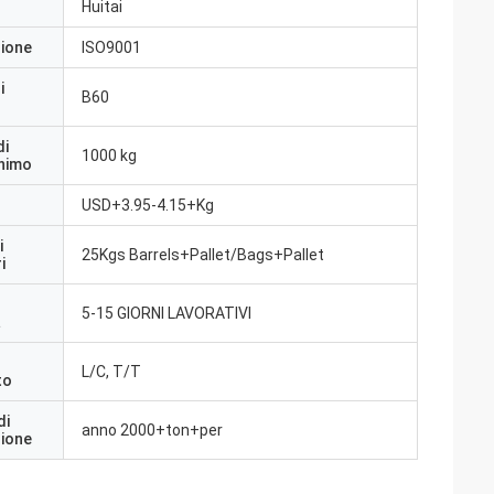
Huitai
zione
ISO9001
i
B60
di
1000 kg
inimo
USD+3.95-4.15+Kg
i
25Kgs Barrels+Pallet/Bags+Pallet
i
5-15 GIORNI LAVORATIVI
a
L/C, T/T
to
di
anno 2000+ton+per
zione