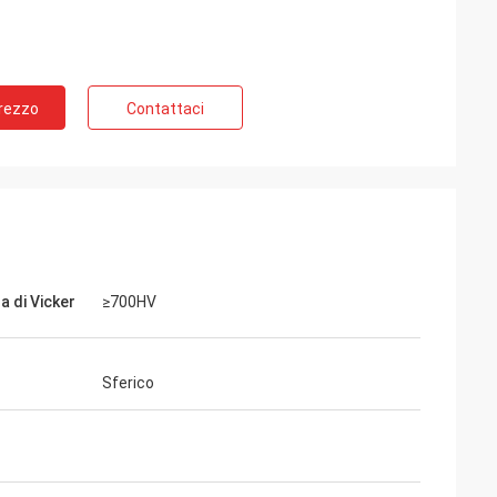
Prezzo
Contattaci
a di Vicker
≥700HV
Sferico