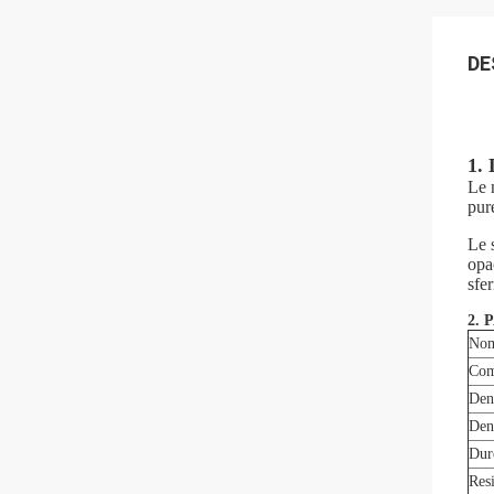
DE
1. 
Le 
pur
Le 
opa
sfer
2.
Nom
Com
Den
Den
Dur
Resi