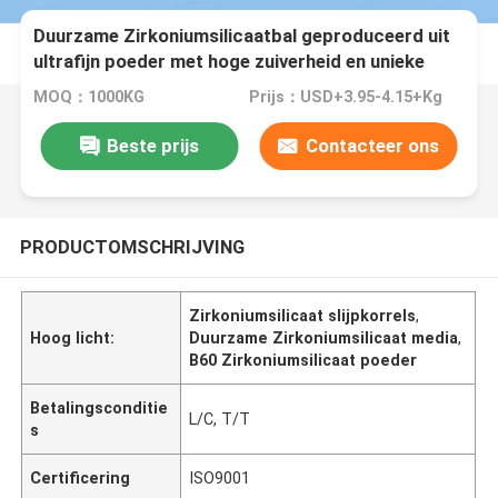
Duurzame Zirkoniumsilicaatbal geproduceerd uit
ultrafijn poeder met hoge zuiverheid en unieke
formule voor slijpen en mat oppervlak afwerking
MOQ：1000KG
Prijs：USD+3.95-4.15+Kg
125-250 µm B60
Beste prijs
Contacteer ons
PRODUCTOMSCHRIJVING
Zirkoniumsilicaat slijpkorrels
,
Hoog licht:
Duurzame Zirkoniumsilicaat media
,
B60 Zirkoniumsilicaat poeder
Betalingsconditie
L/C, T/T
s
Certificering
ISO9001