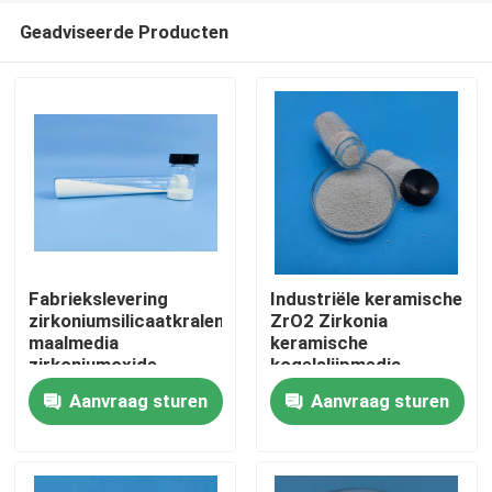
Geadviseerde Producten
Fabriekslevering
Industriële keramische
zirkoniumsilicaatkralen
ZrO2 Zirkonia
maalmedia
keramische
Thuis
zirkoniumoxide
kogelslijpmedia
keramische ballen
Zirkoniumsilicaatkralen
Aanvraag sturen
Aanvraag sturen
Producten
Over ons