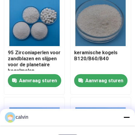
Fabrieksreis
Kwaliteitscontrole
95 Zirconiaperlen voor
keramische kogels
Contacteer ons
zandblazen en slijpen
B120/B60/B40
voor de planetaire
kogelmolen
Vraag een offerte aan
Aanvraag sturen
Aanvraag sturen
Ceramische het Vernietigen Media
Het ceramische Parel Vernietigen
calvin
Ceramisch het Vernietigen Schuurmiddel