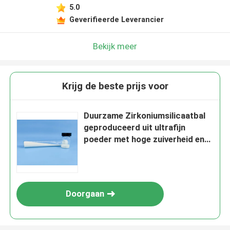
5.0
Geverifieerde Leverancier
Bekijk meer
Krijg de beste prijs voor
Duurzame Zirkoniumsilicaatbal
geproduceerd uit ultrafijn
poeder met hoge zuiverheid en
unieke formule voor slijpen en
mat oppervlak afwerking 125-
250 µm B60
Doorgaan