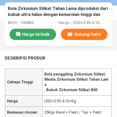
Bola Zirkonium Silikat Tahan Lama diproduksi dari
bubuk ultra halus dengan kemurnian tinggi dan
formula unik untuk penggilingan dan hasil akhir
MOQ：1000KG
Harga：USD+3.95-4.15+Kg
permukaan matte 125-250μm B60
Harga terbaik
Hubungi kami
DESKRIPSI PRODUK
Bola penggiling Zirkonium Silikat
,
Media Zirkonium Silikat Tahan Lam
Cahaya Tinggi:
a
,
Bubuk Zirkonium Silikat B60
Harga
USD+3.95-4.15+Kg
Kemasan rincian
25Kgs Barel + Palet / Tas + Palet