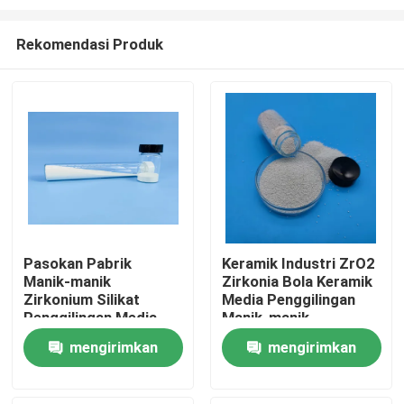
Rekomendasi Produk
Pasokan Pabrik
Keramik Industri ZrO2
Manik-manik
Zirkonia Bola Keramik
Rumah
Zirkonium Silikat
Media Penggilingan
Penggilingan Media
Manik-manik
Bola Keramik Zirkonia
Zirkonium Silikat
Produk
mengirimkan
mengirimkan
permintaan
permintaan
Tentang kita