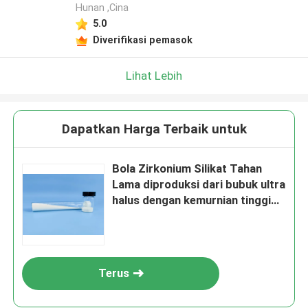
Hunan ,Cina
5.0
Diverifikasi pemasok
Lihat Lebih
Dapatkan Harga Terbaik untuk
Bola Zirkonium Silikat Tahan
Lama diproduksi dari bubuk ultra
halus dengan kemurnian tinggi
dan formula unik untuk
penggilingan dan hasil akhir
permukaan matte 125-250μm
B60
Terus