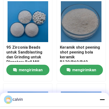
Wisata pabrik
Kontrol kualitas
Hubungi kami
95 Zirconia Beads
Keramik shot peening
untuk Sandblasting
shot peening bola
dan Grinding untuk
keramik
Quote request suatu
Planetary Ball Mill
B120/B60/B40
mengirimkan
mengirimkan
Media Peledakan Keramik
permintaan
permintaan
Peledakan Manik Keramik
calvin
Abrasif Peledakan Keramik