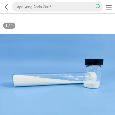
1
/
1