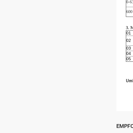
0-6
600
3. 
01
02
03
04
05
Umb
EMPFO