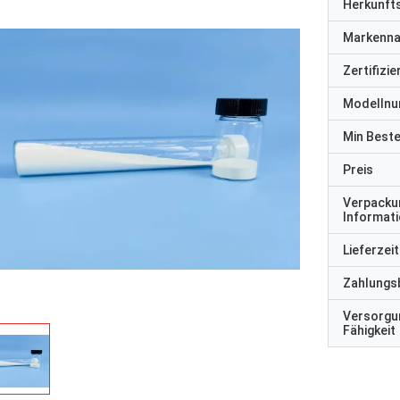
Herkunft
Markenn
Zertifizi
Modelln
Min Best
Preis
Verpacku
Informat
Lieferzeit
Zahlungs
Versorgu
Fähigkeit