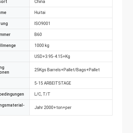
sort
China
ame
Huitai
erung
ISO9001
ummer
B60
ellmenge
1000 kg
USD+3.95-4.15+Kg
ng
25Kgs Barrels+Pallet/Bags+Pallet
ionen
5-15 ARBEITSTAGE
bedingungen
L/C, T/T
ngsmaterial-
Jahr 2000+ton+per