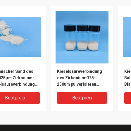
mischer Sand des
Kieselsäureverbindung
Kie
425μm Zirkonium-
des Zirkonium-125-
Bal
elsäureverbindungs-
250um pulverisieren
Bla
Z300 für Luftfahrt-
3.85g/Cm3 B60 elektrisch
Lap
flüssig
Zir
Bestpreis
Bestpreis