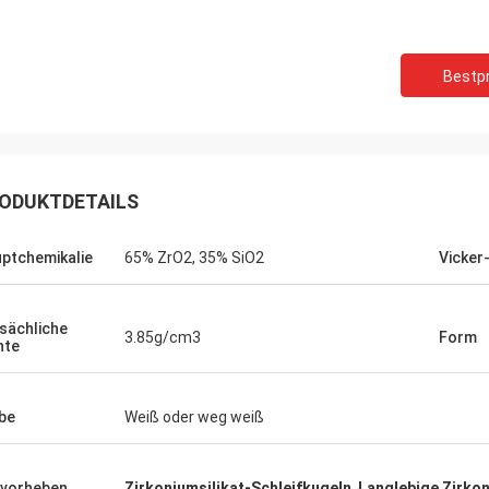
Bestpr
ODUKTDETAILS
ptchemikalie
65% ZrO2, 35% SiO2
Vicker
sächliche
3.85g/cm3
Form
hte
be
Weiß oder weg weiß
vorheben
Zirkoniumsilikat-Schleifkugeln
,
Langlebige Zirko