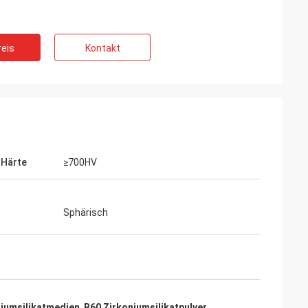
eis
Kontakt
-Härte
≥700HV
Sphärisch
niumsilikatmedien
,
B60 Zirkoniumsilikatpulver