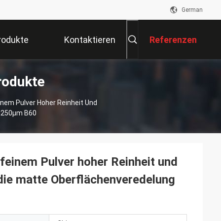
German
rodukte
Kontaktieren
Referenzen
rodukte
Sie Uns
einem Pulver Hoher Reinheit Und
5-250μm B60
afeinem Pulver hoher Reinheit und
 die matte Oberflächenveredelung