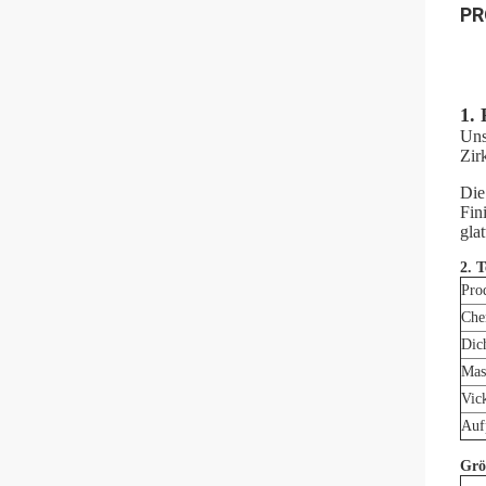
PR
1.
Uns
Zir
Die
Fin
gla
2. 
Pro
Che
Dic
Mas
Vic
Auf
Grö