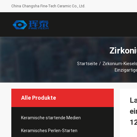
China Changsha Fine-Tech Ceramic Co., Ltd.
Zirkon
Startseite
/
Zirkonium-Kiesel
Einzigarti
Alle Produkte
La
ei
Keramische startende Medien
1
Keramisches Perlen-Starten