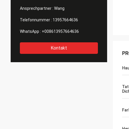
Ansprechpartner :
Wang
Telefonnummer :
13957664636
WhatsApp :
+008613957664636
Kontakt
PR
Hau
Tat
Dic
Far
Her