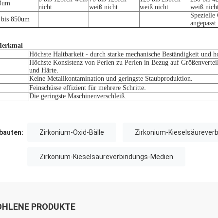
3um
nicht.
weiß nicht.
weiß nicht.
weiß nich
Spezielle
 bis 850um
angepasst
Merkmal
Höchste Haltbarkeit - durch starke mechanische Beständigkeit und h
Höchste Konsistenz von Perlen zu Perlen in Bezug auf Größenverte
und Härte
.
Keine Metallkontamination und geringste Staubproduktion.
.
Feinschüsse effizient für mehrere Schritte
Die geringste Maschinenverschleiß.
auten:
Zirkonium-Oxid-Bälle
Zirkonium-Kieselsäurever
Zirkonium-Kieselsäureverbindungs-Medien
HLENE PRODUKTE