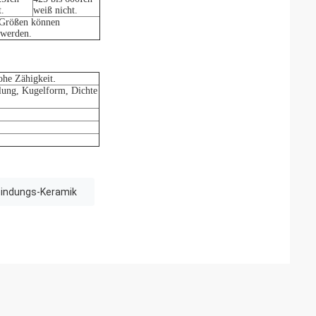
t.
weiß nicht.
 Größen können
 werden.
.
ohe Zähigkeit
ilung, Kugelform, Dichte
bindungs-Keramik