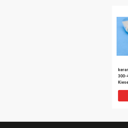
kera
300-
Kies
Ball-
Teile