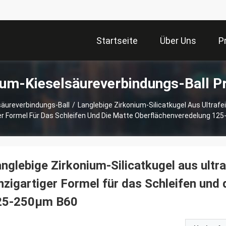
Startseite
Über Uns
P
ium-Kieselsäureverbindungs-Ball P
säureverbindungs-Ball
/
Langlebige Zirkonium-Silicatkugel Aus Ultraf
ger Formel Für Das Schleifen Und Die Matte Oberflächenveredelung 12
nglebige Zirkonium-Silicatkugel aus ultr
nzigartiger Formel für das Schleifen und
25-250μm B60