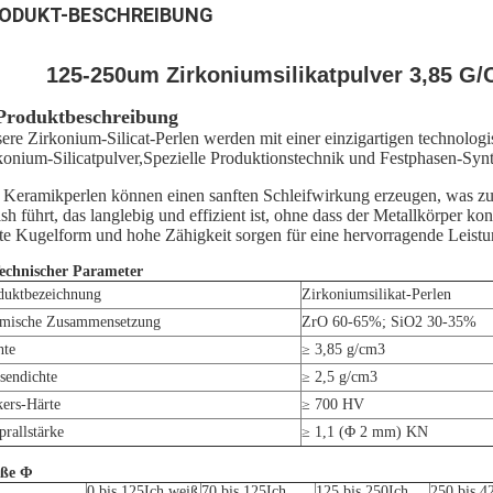
ODUKT-BESCHREIBUNG
125-250um Zirkoniumsilikatpulver 3,85 G
 Produktbeschreibung
ere Zirkonium-Silicat-Perlen werden mit einer einzigartigen technologi
konium-Silicatpulver,Spezielle Produktionstechnik und Festphasen-Sy
 Keramikperlen können einen sanften Schleifwirkung erzeugen, was zu
ish führt, das langlebig und effizient ist, ohne dass der Metallkörper k
tte Kugelform und hohe Zähigkeit sorgen für eine hervorragende Leis
Technischer Parameter
duktbezeichnung
Zirkoniumsilikat-Perlen
mische Zusammensetzung
ZrO 60-65%; SiO2 30-35%
hte
≥ 3,85 g/cm3
sendichte
≥ 2,5 g/cm3
kers-Härte
≥ 700 HV
prallstärke
≥ 1,1 (Φ 2 mm) KN
ße Φ
0 bis 125
Ich weiß
70 bis 125
Ich
125 bis 250
Ich
250 bis 4