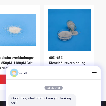
selsäureverbindungs-
60%-65%
l 850μM-1180μM Grit
Kieselsäureverbindung
sting Media For
des Zirkonium-ZrO2
calvin
top Shell des
abschleifendes Z425 mit
konium-Z850
starker
Bestpreis
Bestpreis
Chemikalienbeständigkeit
11:37 AM
Good day, what product are you looking 
for?