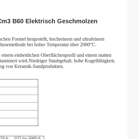
/Cm3 B60 Elektrisch Geschmolzen
schen Formel hergestellt, hochreinem und ultrafeinem
nthesemethode bei hoher Temperatur über 2000°C.
 einem einheitlichen Oberflächenprofil und einem matten
ontaminiert wird.Niedriger Staubgehalt, hohe Kugelfähigkeit,
tung von Keramik-Sandprodukten.
25
Ich
425 bis 600
Ich