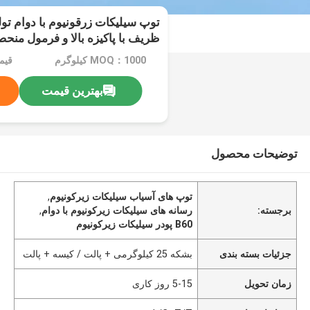
توپ سیلیکات زرقونیوم با دوام تول
ظریف با پاکیزه بالا و فرمول منحص
کردن و پایان سطح مات 125-250μm B60
MOQ：1000 کیلوگرم
بهترین قیمت
توضیحات محصول
توپ های آسیاب سیلیکات زیرکونیوم
,
برجسته:
رسانه های سیلیکات زیرکونیوم با دوام
,
B60 پودر سیلیکات زیرکونیوم
جزئیات بسته بندی
بشکه 25 کیلوگرمی + پالت / کیسه + پالت
زمان تحویل
5-15 روز کاری