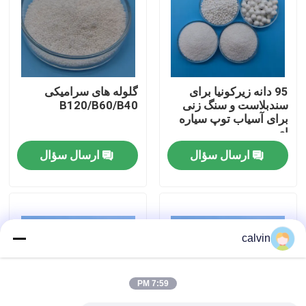
کارخانه تور
کنترل کیفیت
95 دانه زیرکونیا برای
گلوله های سرامیکی
سندبلاست و سنگ زنی
B120/B60/B40
برای آسیاب توپ سیاره
تماس با ما
ای
ارسال سؤال
ارسال سؤال
درخواست نقل قول
رسانه انفجار سرامیکی
calvin
بلست مهره سرامیکی
7:59 PM
ساینده سرامیک بلاستینگ