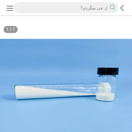
1
/
1