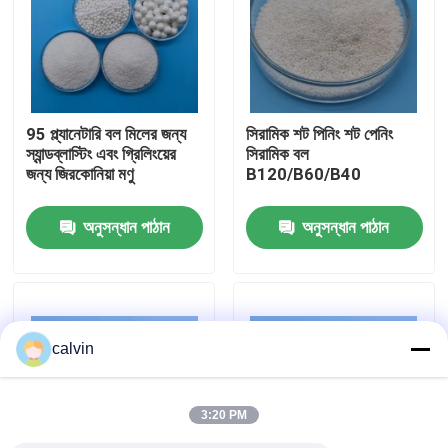
কারখানা ভ্রমণ
মান নিয়ন্ত্রণ
95 প্ল্যানেটারি বল মিলের জন্য
সিরামিক শট পিনিং শট পেনিং
স্যান্ডব্লাস্টিং এবং গ্রিলিংয়ের
সিরামিক বল
জন্য জিরকোনিয়া মণু
B120/B60/B40
আমাদের সাথে যোগাযোগ করুন
অনুসন্ধান পাঠান
অনুসন্ধান পাঠান
উদ্ধৃতির জন্য আবেদন
সিরামিক ব্লাস্টিং মিডিয়া
calvin
সিরামিক পুঁতি বিস্ফোরণ
3:20 PM
সিরামিক বিস্ফোরণ ঘষিয়া তুলিয়া ফেলিতে সক্ষম