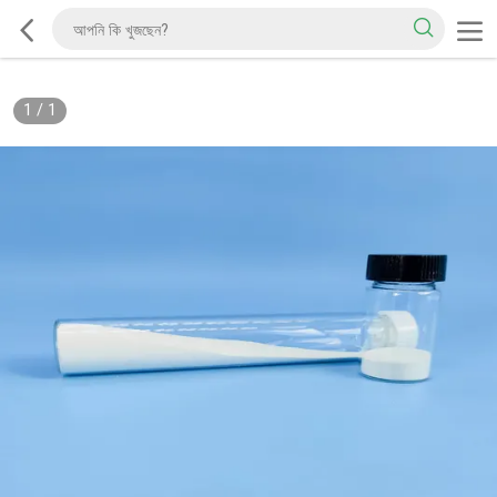
1
/
1