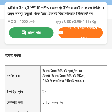
আল্ট্রা ফাইন হাই পিউরিটি পাউডার এবং গ্রাইন্ডিং ও ম্যাট সারফেস ফিনিশের
জন্য অনন্য ফর্মুলা থেকে তৈরি টেকসই জিরকোনিয়াম সিলিকেট বল
১২৫-২৫০ মাইক্রোমিটার B60
MOQ：1000 কেজি
মূল্য：USD+3.95-4.15+Kg
আমাদের সাথে যোগাযোগ
ভালো দাম
করুন
পণ্যের বর্ণনা
জিরকোনিয়াম সিলিকেট গ্রাইন্ডিং বল
,
লক্ষণীয় করা:
টেকসই জিরকোনিয়াম সিলিকেট মিডিয়া
,
B60 জিরকোনিয়াম সিলিকেট পাউডার
উৎপত্তি স্থল
চীন
ডেলিভারি সময়
5-15 কাজের দিন