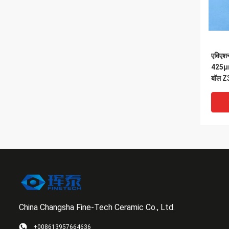
एविएशन
425μm
बॉल Z3
China Changsha Fine-Tech Ceramic Co., Ltd.
VI
+008613957664636