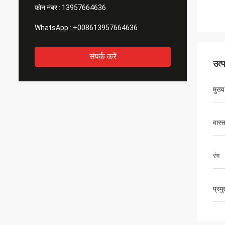
फ़ोन नंबर :
13957664636
WhatsApp :
+008613957664636
संपर्क करें
उत्
मुख्
वास्
रंग
प्रम