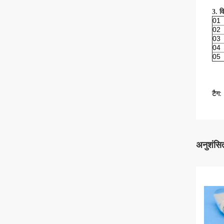
3. व
01
02
03
04
05
टैग:
अनुशंसित