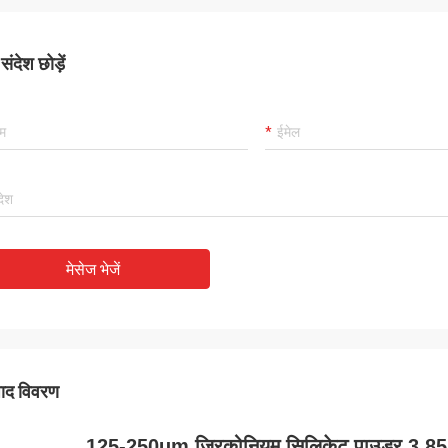
ंदेश छोड़ें
मेसेज भेजें
पाद विवरण
125-250um ज़िरकोनियम सिलिकेट पाउडर 3.85 ग्र