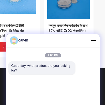
ॉप शेल के लिए Z850
मजबूत रासायनिक प्रतिरोध के साथ
कोनियम सिलिकेट बॉल
60% -65% ZrO2 ज़िरकोनियम
μM-1180μM ग्रिट
सिलिकेट घर्षण Z425
calvin
्टिंग मीडिया
सबसे अच्छी कीमत
सबसे अच्छी कीमत
1:00 PM
Good day, what product are you looking 
for?
उत्पाद
सिरेमिक ब्लास्टिंग मीडिया
सिरेमिक बीड ब्लास्टिंग