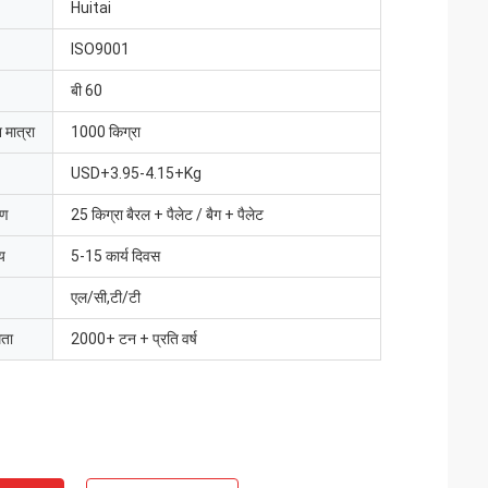
Huitai
ISO9001
बी 60
 मात्रा
1000 किग्रा
USD+3.95-4.15+Kg
रण
25 किग्रा बैरल + पैलेट / बैग + पैलेट
य
5-15 कार्य दिवस
एल/सी,टी/टी
मता
2000+ टन + प्रति वर्ष