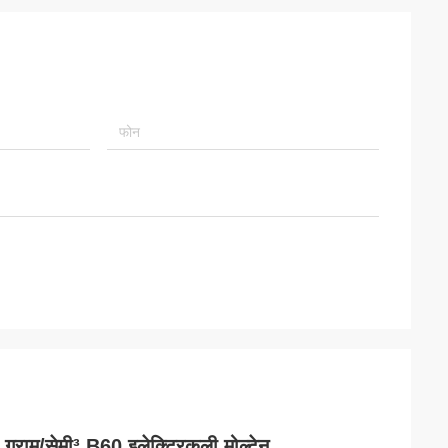
ाम/सेमी³ B60 इलेक्ट्रिकली मोल्टेन