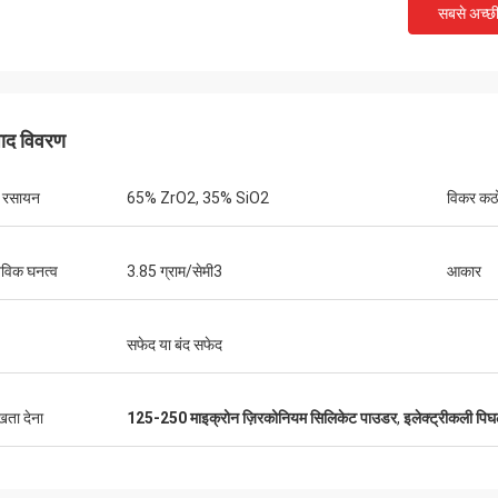
सबसे अच्छ
पाद विवरण
य रसायन
65% ZrO2, 35% SiO2
विकर कठ
तविक घनत्व
3.85 ग्राम/सेमी3
आकार
सफेद या बंद सफेद
ुखता देना
125-250 माइक्रोन ज़िरकोनियम सिलिकेट पाउडर
,
इलेक्ट्रीकली पिघल