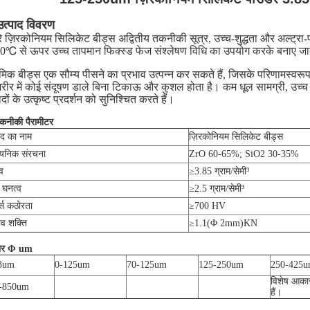
उत्पाद विवरण
रे ज़िरकोनियम सिलिकेट बीड्स अद्वितीय तकनीकी सूत्र, उच्च-शुद्धता और अल्ट
0℃ से ऊपर उच्च तापमान फिक्स्ड फेज संश्लेषण विधि का उपयोग करके बनाए जाते
ेमिक बीड्स एक सौम्य पीसने का प्रभाव उत्पन्न कर सकते हैं, जिसके परिणामस्वरू
शरीर में कोई संदूषण डाले बिना टिकाऊ और कुशल होता है। कम धूल सामग्री, उच
ादों के उत्कृष्ट प्रदर्शन को सुनिश्चित करते हैं।
कनीकी पैरामीटर
ाद का नाम
ज़िरकोनियम सिलिकेट बीड्स
ायनिक संरचना
ZrO 60-65%; SiO2 30-35%
व
≥3.85 ग्राम/सेमी³
 घनत्व
≥2.5 ग्राम/सेमी³
्स कठोरता
≥700 HV
ाव शक्ति
≥1.1(Φ 2mm)KN
र Φ um
3um
0-125
um
70-125
um
125-250
um
250-425
u
विशेष आका
-850um
हैं।