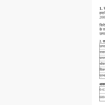
1. 
हमा
200
सिर
के 
उत्प
2. त
उत्प
रास
घनत्
थोक
विकर
प्रभ
आका
0-6
600