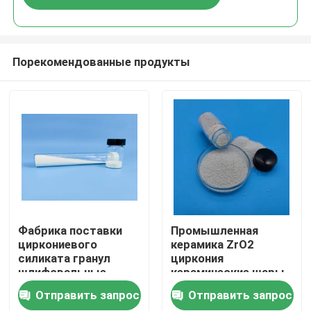
Порекомендованные продукты
Главная страница
Фабрика поставки
Промышленная
циркониевого
керамика ZrO2
силиката гранул
циркония
Продукция
шлифовальные
керамические шары
средства циркония
шлифовальные
Отправить запрос
Отправить запрос
керамические
средства
О Компании