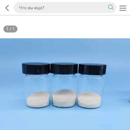
1
/
1