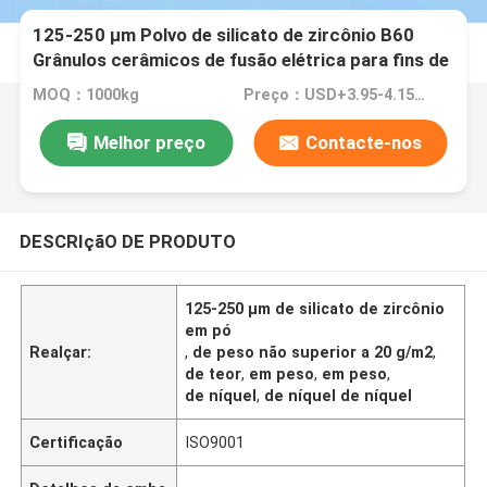
125-250 μm Polvo de silicato de zircônio B60
Grânulos cerâmicos de fusão elétrica para fins de
esfoliação
MOQ：1000kg
Preço：USD+3.95-4.15+Kg
Melhor preço
Contacte-nos
DESCRIçãO DE PRODUTO
125-250 μm de silicato de zircônio
em pó
Realçar:
,
de peso não superior a 20 g/m2
,
de teor
,
em peso
,
em peso
,
de níquel
,
de níquel de níquel
Certificação
ISO9001