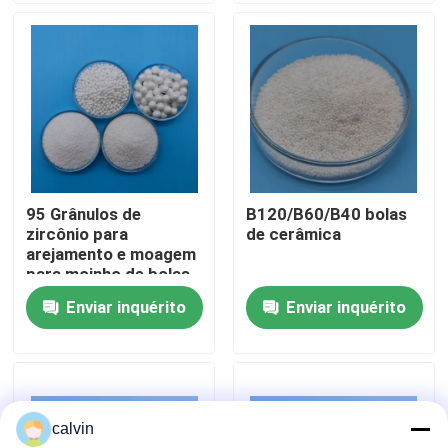
Fábrica
Controle de Qualidade
Fale Conosco
95 Grânulos de
B120/B60/B40 bolas
zircônio para
de cerâmica
Pedir um orçamento
arejamento e moagem
para moinho de bolas
planetárias
Enviar inquérito
Enviar inquérito
Meios de sopro cerâmicos
Sopro cerâmico do grânulo
calvin
Abrasivo de sopro cerâmico