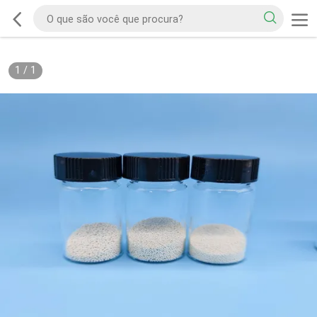
1
/
1