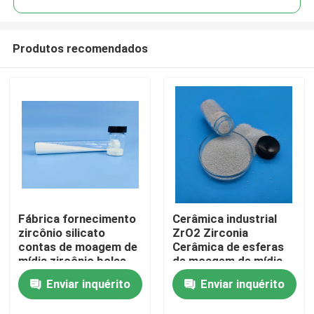
Produtos recomendados
Fábrica fornecimento
Cerâmica industrial
Casa
zircônio silicato
ZrO2 Zirconia
contas de moagem de
Cerâmica de esferas
mídia zircônio bolas
de moagem de mídia
Produtos
de cerâmica
Zircônio silicato
Enviar inquérito
Enviar inquérito
Quem Somos