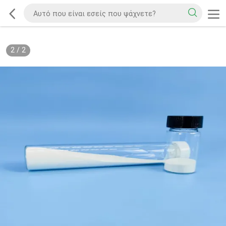
2
/
2