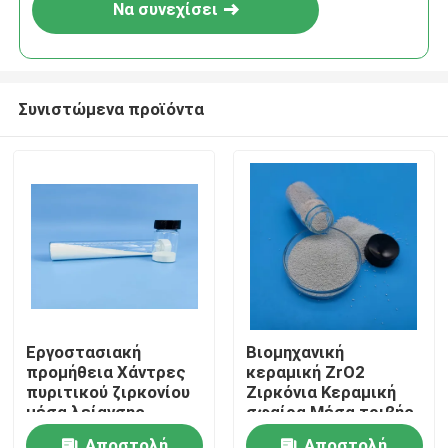
Να συνεχίσει
Συνιστώμενα προϊόντα
Αρχική Σελίδα
Εργοστασιακή
Βιομηχανική
προμήθεια Χάντρες
κεραμική ZrO2
Προϊόντα
πυριτικού ζιρκονίου
Ζιρκόνια Κεραμική
μέσα λείανσης
σφαίρα Μέσα τριβής
Κεραμικές μπάλες
Ζιρκόνιο Σιλικατικό
Σχετικά με εμάς
Αποστολή
Αποστολή