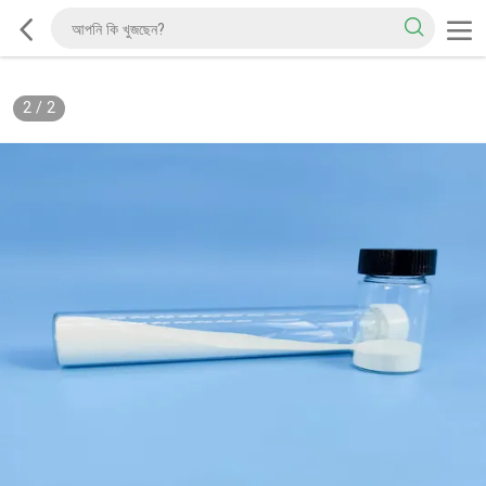
2
/
2