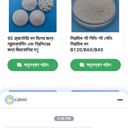
কারখানা ভ্রমণ
মান নিয়ন্ত্রণ
95 প্ল্যানেটারি বল মিলের জন্য
সিরামিক শট পিনিং শট পেনিং
স্যান্ডব্লাস্টিং এবং গ্রিলিংয়ের
সিরামিক বল
জন্য জিরকোনিয়া মণু
B120/B60/B40
আমাদের সাথে যোগাযোগ করুন
অনুসন্ধান পাঠান
অনুসন্ধান পাঠান
উদ্ধৃতির জন্য আবেদন
সিরামিক ব্লাস্টিং মিডিয়া
calvin
সিরামিক পুঁতি বিস্ফোরণ
5:58 PM
সিরামিক বিস্ফোরণ ঘষিয়া তুলিয়া ফেলিতে সক্ষম