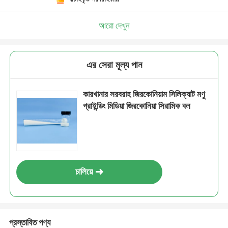
আরো দেখুন
এর সেরা মূল্য পান
কারখানার সরবরাহ জিরকোনিয়াম সিলিক্যাট মণু
গ্রাইন্ডিং মিডিয়া জিরকোনিয়া সিরামিক বল
চালিয়ে
প্রস্তাবিত পণ্য