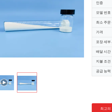
인증
모델 번호
최소 주문
가격
포장 세부
배달 시간
지불 조건
공급 능력
최고의