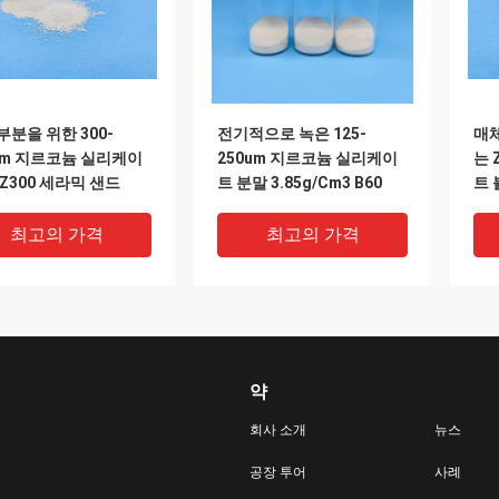
부분을 위한 300-
전기적으로 녹은 125-
매
μm 지르코늄 실리케이
250um 지르코늄 실리케이
는 
 Z300 세라믹 샌드
트 분말 3.85g/Cm3 B60
트 
최고의 가격
최고의 가격
약
회사 소개
뉴스
공장 투어
사례
DEO