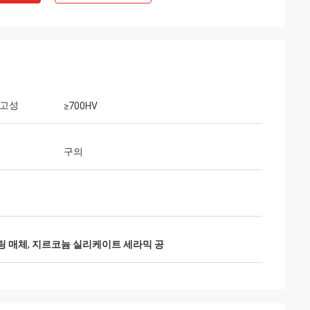
견고성
≥700HV
구의
링 매체
,
지르코늄 실리케이트 세라믹 공