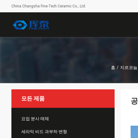
China Changsha Fine-Tech Ceramic Co., Ltd.
홈
/
지르코늄
모든 제품
공
요업 분사 매체
세라믹 비드 과부하 변형