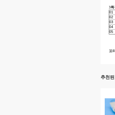
3특
01
02
03
04
05
꼬리
추천된