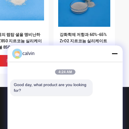
체의 랩탑 샐을 맹비난하
강화학제 저항과 60%-65%
Z850 지르코늄 실리케이
ZrO2 지르코늄 실리케이트
볼 850μM-1180μM Grit
마찰을 일으키기 쉽 Z425
calvin
최고의 가격
최고의 가격
4:24 AM
Good day, what product are you looking 
for?
제품 소개
요업 분사 매체
세라믹 비드 과부하 변형