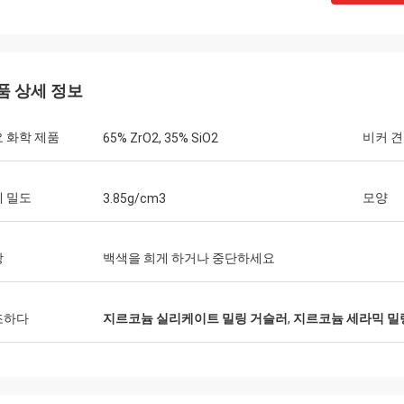
품 상세 정보
 화학 제품
비커 
65% ZrO2, 35% SiO2
 밀도
모양
3.85g/cm3
상
백색을 희게 하거나 중단하세요
조하다
지르코늄 실리케이트 밀링 거슬러
,
지르코늄 세라믹 밀