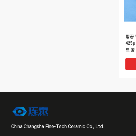
항공 
425
트 공
China Changsha Fine-Tech Ceramic Co., Ltd.
VI