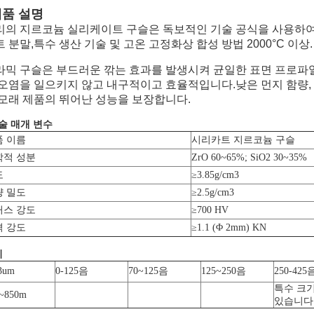
제품 설명
리의 지르코늄 실리케이트 구슬은 독보적인 기술 공식을 사용하여
 분말,특수 생산 기술 및 고온 고정화상 합성 방법 2000°C 이상.
라믹 구슬은 부드러운 깎는 효과를 발생시켜 균일한 표면 프로파일
 오염을 일으키지 않고 내구적이고 효율적입니다.낮은 먼지 함량, 
 모래 제품의 뛰어난 성능을 보장합니다.
술 매개 변수
품 이름
시리카트 지르코늄 구슬
학적 성분
ZrO 60~65%; SiO2 30~35%
도
≥3.85g/cm3
량 밀도
≥2.5g/cm3
커스 강도
≥700 HV
격 강도
≥1.1 (Φ 2mm) KN
기
3um
0-125
음
70~125
음
125~250
음
250-425
특수 크기
~850m
있습니다