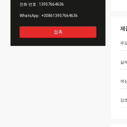
전화 번호 :
13957664636
WhatsApp :
+008613957664636
제
접촉
주요
실제
색
강