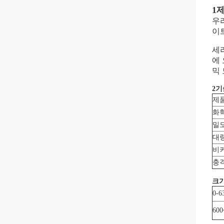
1
우
이트
세
에
믹
2기
제
화
밀
대
비
충
크
0-6
600