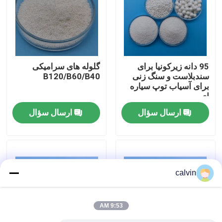
کارخانه تور
کنترل کیفیت
95 دانه زیرکونیا برای
گلوله های سرامیکی
سندبلاست و سنگ زنی
B120/B60/B40
برای آسیاب توپ سیاره
تماس با ما
ای
ارسال سؤال
ارسال سؤال
درخواست نقل قول
رسانه انفجار سرامیکی
calvin
بلست مهره سرامیکی
9:53 AM
ساینده سرامیک بلاستینگ