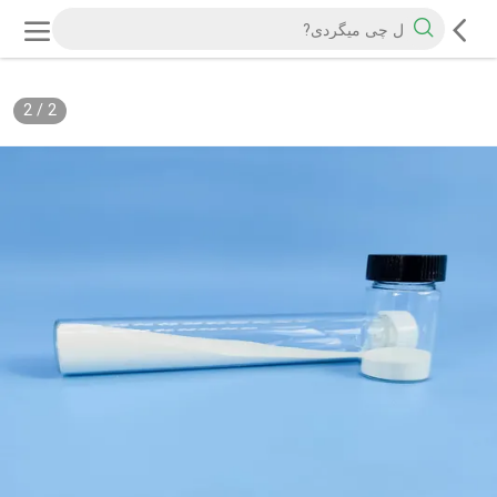
2
/
2