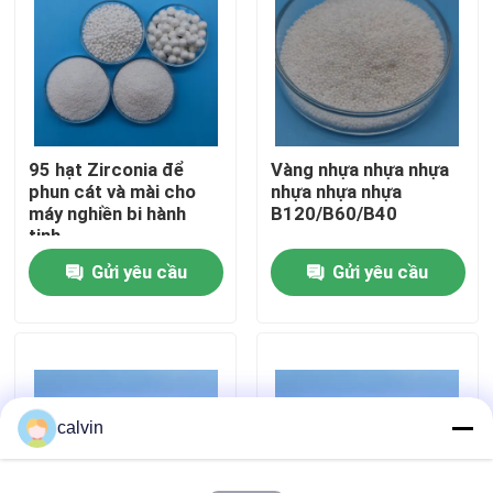
Tham quan nhà máy
Kiểm soát chất lượng
95 hạt Zirconia để
Vàng nhựa nhựa nhựa
phun cát và mài cho
nhựa nhựa nhựa
Liên hệ chúng tôi
máy nghiền bi hành
B120/B60/B40
tinh
Gửi yêu cầu
Gửi yêu cầu
Yêu cầu báo giá
Phương tiện nổ gốm
nổ hạt gốm
calvin
Gốm nổ mài mòn