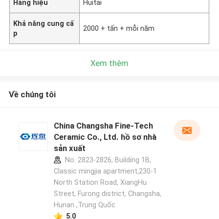
Hàng hiệu
Huitai
Khả năng cung cấ
2000 + tấn + mỗi năm
p
Xem thêm
Về chúng tôi
China Changsha Fine-Tech
Ceramic Co., Ltd. hồ sơ nhà
sản xuất
No. 2823-2826, Building 1B,
Classic mingjia apartment,230-1
North Station Road, XiangHu
Street, Furong district, Changsha,
Hunan ,Trung Quốc
5.0