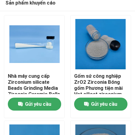
Sản phẩm khuyến cáo
Nhà máy cung cấp
Gốm sứ công nghiệp
Zirconium silicate
ZrO2 Zirconia Bóng
Beads Grinding Media
gốm Phương tiện mài
Zirconia Ceramic Balls
Hạt silicat zirconium
Nhà
Gửi yêu cầu
Gửi yêu cầu
Sản phẩm
Về chúng tôi