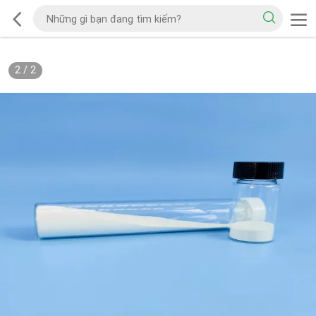
2
/
2