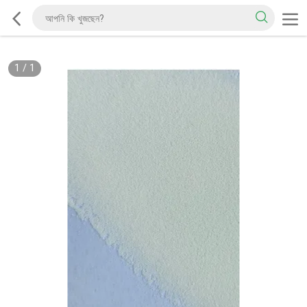
1
/
1