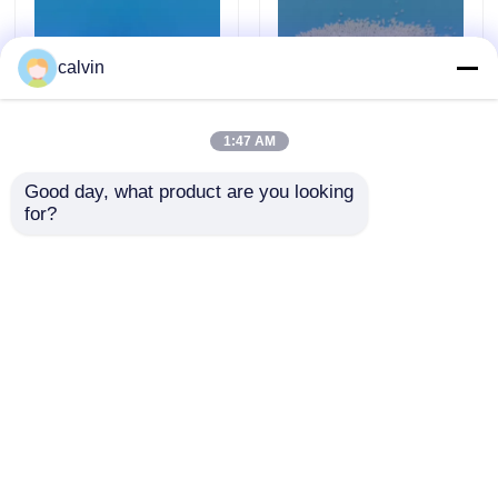
Kulka z krzemianu cyrkonu
calvin
Środki ścierne z tlenku cyrkonu
1:47 AM
Good day, what product are you looking 
Śrutowanie
Gładkie środki ścierne
Biały tlenek glinu
for?
Cyrkonowe środki
do piaskowania kulek
ścierne 5,0 mm 6,05
cyrkonowych 0,8 mm
kg / dm3 Wysoka
do proszku
Granatowy piasek ścierny
wydajność
elektronicznego
Wyślij zapytanie
Wyślij zapytanie
Ceramiczne śrutowanie
Dom
O nas
Skontaktuj się z nami
Desktop Site
Brązowy tlenek glinu
Sitemap
Privacy Policy
Karborund Węglik krzemu