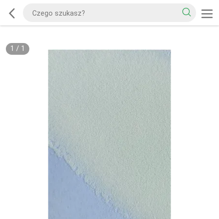
1
/
1