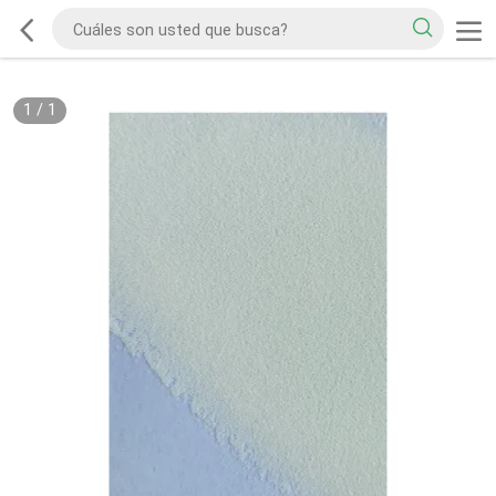
1
/
1