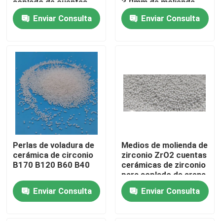
soplado de cuentas
3.0mm de molienda
cerámicas
Enviar Consulta
Enviar Consulta
Visita a la fábrica
Control de Calidad
Contacto
Solicitar una cotización
Perlas de voladura de
Medios de molienda de
Medios de voladura de cerámica
cerámica de circonio
zirconio ZrO2 cuentas
B170 B120 B60 B40
cerámicas de zirconio
para soplado de arena
Voladura de cerámica de la gota
proveedor
Enviar Consulta
Enviar Consulta
Abrasivo de voladura de cerámica