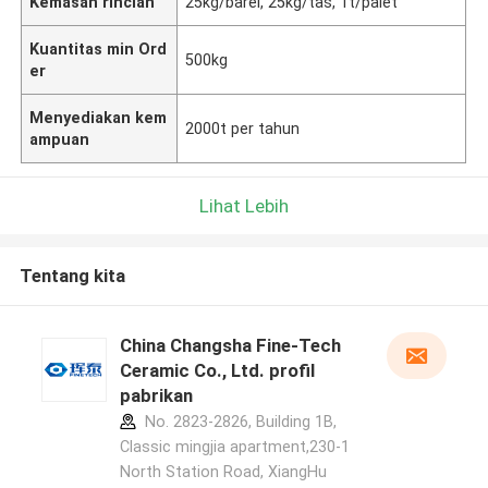
Kemasan rincian
25kg/barel, 25kg/tas, 1t/palet
Kuantitas min Ord
500kg
er
Menyediakan kem
2000t per tahun
ampuan
Lihat Lebih
Tentang kita
China Changsha Fine-Tech
Ceramic Co., Ltd. profil
pabrikan
No. 2823-2826, Building 1B,
Classic mingjia apartment,230-1
North Station Road, XiangHu