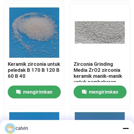
Wisata pabrik
Kontrol kualitas
Hubungi kami
Keramik zirconia untuk
Zirconia Grinding
peledak B 170 B 120 B
Media ZrO2 zirconia
Quote request suatu
60 B 40
keramik manik-manik
untuk pembakaran
pasir pemasok
mengirimkan
mengirimkan
Media Peledakan Keramik
permintaan
permintaan
Peledakan Manik Keramik
calvin
Abrasif Peledakan Keramik