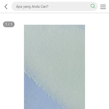
1
/
1