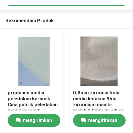
Rekomendasi Produk
produsen media
0.8mm zirconia bola
Rumah
peledakan keramik
media ledakan 95%
Cina pabrik peledakan
zirconium manik-
manik keramik
manik 3,0mm grinding
Produk
mengirimkan
mengirimkan
Tentang kita
permintaan
permintaan