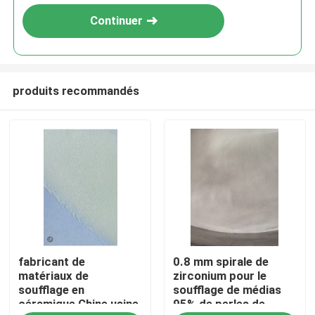
Continuer
produits recommandés
Aperçu
fabricant de
0.8 mm spirale de
Produits
matériaux de
zirconium pour le
soufflage en
soufflage de médias
céramique Chine usine
95% de perles de
A propos de nous