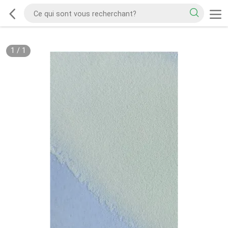
1
/
1