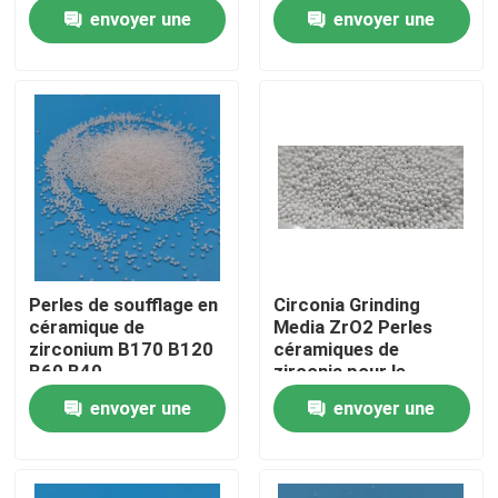
de soufflage en perles
zirconium 3,0 mm de
envoyer une
envoyer une
de céramique
meulage
Visite d'usine
demande
demande
Contrôle de la qualité
Contact
Demande de soumission
Perles de soufflage en
Circonia Grinding
céramique de
Media ZrO2 Perles
Médias de soufflage en céramique
zirconium B170 B120
céramiques de
B60 B40
zirconia pour le
sablage fournisseur
envoyer une
envoyer une
Soufflage en céramique de perle
demande
demande
Abrasif de soufflage en céramique