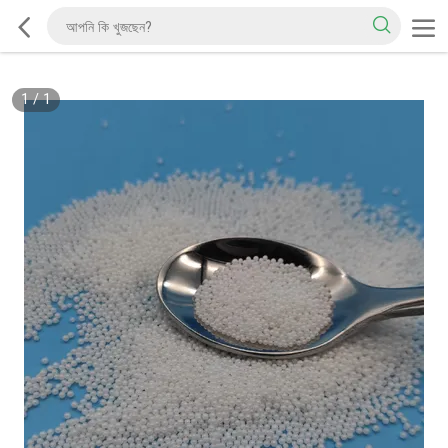
1
/
1