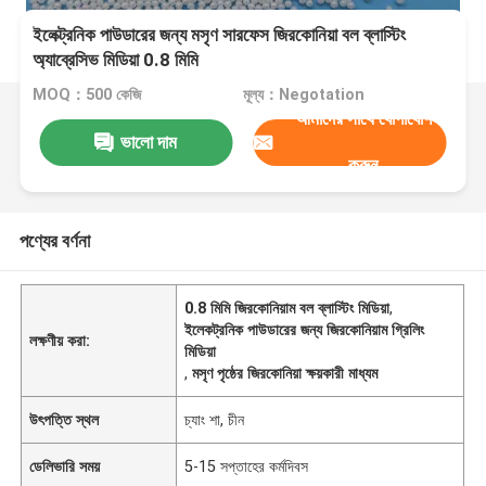
ইলেক্ট্রনিক পাউডারের জন্য মসৃণ সারফেস জিরকোনিয়া বল ব্লাস্টিং
অ্যাব্রেসিভ মিডিয়া 0.8 মিমি
MOQ：500 কেজি
মূল্য：Negotation
আমাদের সাথে যোগাযোগ
ভালো দাম
করুন
পণ্যের বর্ণনা
0.8 মিমি জিরকোনিয়াম বল ব্লাস্টিং মিডিয়া
,
ইলেকট্রনিক পাউডারের জন্য জিরকোনিয়াম গ্রিলিং
লক্ষণীয় করা:
মিডিয়া
,
মসৃণ পৃষ্ঠের জিরকোনিয়া ক্ষয়কারী মাধ্যম
উৎপত্তি স্থল
চ্যাং শা, চীন
ডেলিভারি সময়
5-15 সপ্তাহের কর্মদিবস