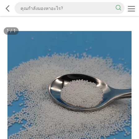
1
/
1