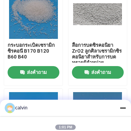
ทัวร์โรงงาน
ควบคุมคุณภาพ
กระบอกระเบิดเซรามิก
สื่อการบดซิรคอนิยา
ซิรคอนี B170 B120
ZrO2 ลูกศิลาเซรามิกซิร
ติดต่อเรา
B60 B40
คอนิยาสําหรับการบด
ทรายผู้จําหน่าย
ส่งคำถาม
ส่งคำถาม
ขออ้าง
สื่อการพ่นเซรามิก
calvin
การพ่นลูกปัดเซรามิก
สารกัดกร่อนเซรามิก
1:01 PM