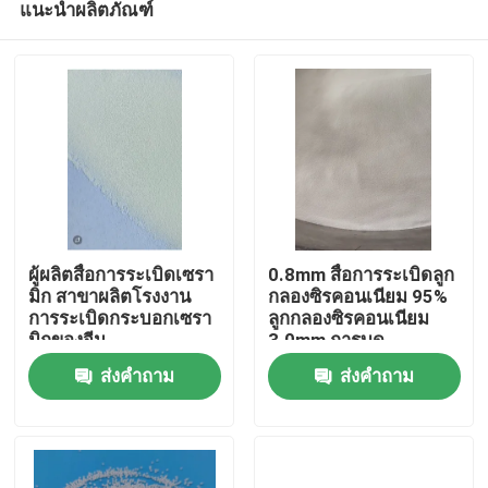
แนะนำผลิตภัณฑ์
ผู้ผลิตสื่อการระเบิดเซรา
0.8mm สื่อการระเบิดลูก
มิก สาขาผลิตโรงงาน
กลองซิรคอนเนียม 95%
การระเบิดกระบอกเซรา
ลูกกลองซิรคอนเนียม
มิกของจีน
3.0mm การบด
บ้าน
ส่งคำถาม
ส่งคำถาม
ผลิตภัณฑ์
เกี่ยวกับเรา