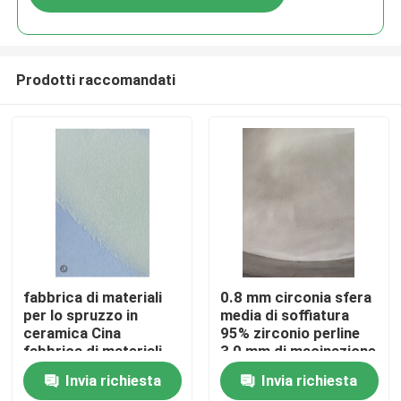
Prodotti raccomandati
Casa
fabbrica di materiali
0.8 mm circonia sfera
per lo spruzzo in
media di soffiatura
ceramica Cina
95% zirconio perline
Prodotti
fabbrica di materiali
3,0 mm di macinazione
per lo spruzzo in
Invia richiesta
Invia richiesta
ceramica
Chi siamo