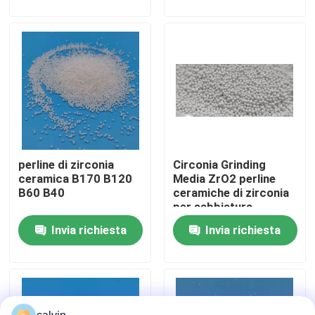
Fatory Tour
Controllo di qualità
Contattaci
perline di zirconia
Circonia Grinding
Richiedere un preventivo
ceramica B170 B120
Media ZrO2 perline
B60 B40
ceramiche di zirconia
per sabbiatura
Media di brillamento ceramici
fornitore
Invia richiesta
Invia richiesta
Brillamento ceramico della perla
Abrasivo di brillamento ceramico