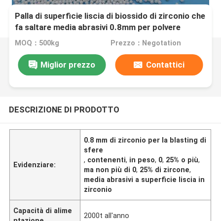
Palla di superficie liscia di biossido di zirconio che
fa saltare media abrasivi 0.8mm per polvere
elettronica
MOQ：500kg
Prezzo：Negotation
Miglior prezzo
Contattici
DESCRIZIONE DI PRODOTTO
0.8 mm di zirconio per la blasting di
sfere
,
contenenti
,
in peso
,
0
,
25% o più
,
Evidenziare:
ma non più di 0
,
25% di zircone
,
media abrasivi a superficie liscia in
zirconio
Capacità di alime
2000t all'anno
ntazione