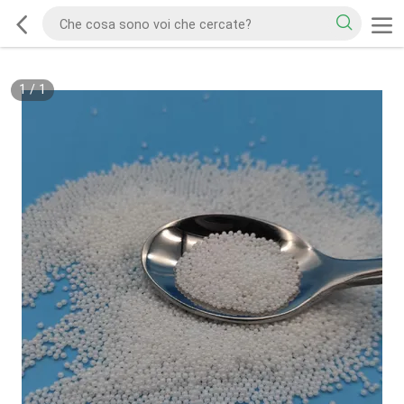
1
/
1