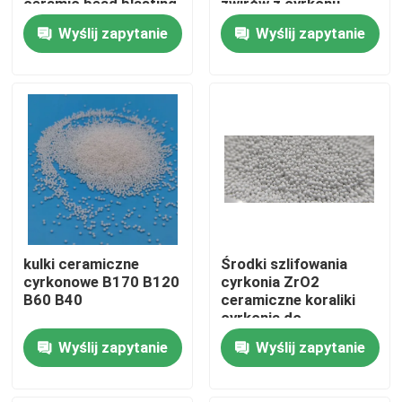
ceramic bead blasting
żwirów z cyrkonu,
factory
szlifowanie 3,0 mm
Wyślij zapytanie
Wyślij zapytanie
Wycieczka po fabryce
Kontrola jakości
Skontaktuj się z nami
Poprosić o wycenę
kulki ceramiczne
Środki szlifowania
Ceramiczne środki do piaskowania
cyrkonowe B170 B120
cyrkonia ZrO2
B60 B40
ceramiczne koraliki
cyrkonia do
Ceramiczne kulki do piaskowania
piaszczeniowania
Wyślij zapytanie
Wyślij zapytanie
dostawca
Ceramiczne ścierniwo do piaskowania