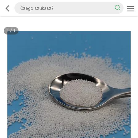
1
/
1