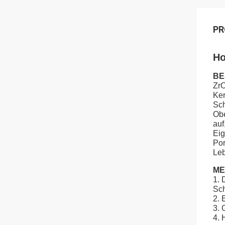
PR
Ho
BE
ZrO
Ker
Sch
Obe
auf
Eig
Por
Leb
ME
1. 
Sch
2. 
3. 
4. 