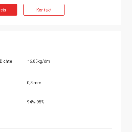
eis
Kontakt
Dichte
³ 6.05kg/dm
0,8 mm
94%-95%