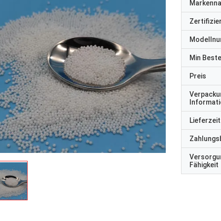
Markenn
Zertifizi
Modelln
Min Best
Preis
Verpacku
Informat
Lieferzeit
Zahlungs
Versorgu
Fähigkeit