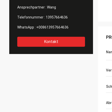
Ansprechpartner :
Wang
Telefonnummer :
13957664636
WhatsApp :
+008613957664636
PR
Kontakt
Na
Ve
Sch
Abr