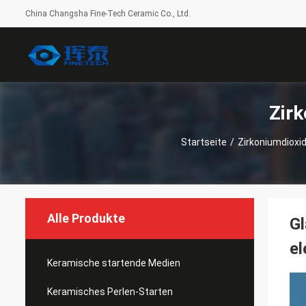
China Changsha Fine-Tech Ceramic Co., Ltd.
Zir
Startseite
/
Zirkoniumdioxi
Alle Produkte
Gl
el
Keramische startende Medien
Keramisches Perlen-Starten