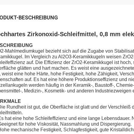
ODUKT-BESCHREIBUNG
chhartes Zirkonoxid-Schleifmittel, 0,8 mm ele
SCHREIBUNG
2-Mahlmediumkugel bezieht sich auf die Zugabe von Stabilisat
amikkugel. Im Vergleich zu Al2O3-Keramikkugeln weisen ZrO2-
leifeffizienz auf. Die Effizienz der ZrO2-Keramikkugel ist hoc
rfläche glätten und hart machen. Es weist eine ausgezeichne
, weist eine hohe Härte, hohe Festigkeit, hohe Zähigkeit, Versc
enschaften auf. Es hat eine höhere Produktionseffizienz und ni
zellankugeln werden häufig in der Keramik-, Baustoff-, Chemie-
ensmittel-, Medizin-, Kosmetik- und anderen Industriezweigen e
RKMALE
Die Rundheit ist gut, die Oberfläche ist glatt und der Verschleiß
leifmitteln.
Es hat eine hohe Schleifeffizienz und eine lange Lebensdauer.
Geeignet für hohe Viskosität, Nassmahlung und Dispergierung.
Hohe mechanische Festigkeit, Schlagfestigkeit, gute Kristalldi