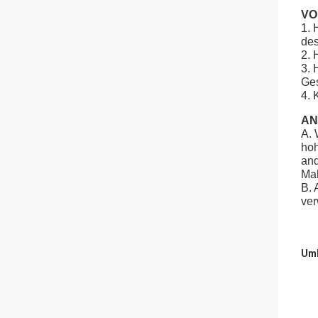
VO
1. 
des
2. 
3. 
Ges
4. 
A
A. 
hoh
and
Mah
B. 
ver
Umb