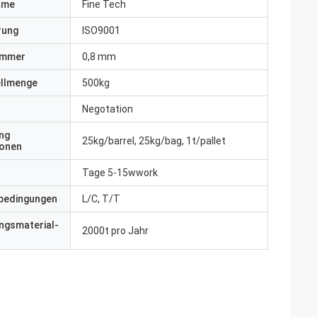
ame
Fine Tech
erung
ISO9001
ummer
0,8 mm
ellmenge
500kg
Negotation
ng
25kg/barrel, 25kg/bag, 1t/pallet
ionen
Tage 5-15wwork
bedingungen
L/C, T/T
ngsmaterial-
2000t pro Jahr