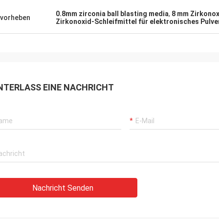
0.8mm zirconia ball blasting media
,
8 mm Zirkonox
vorheben
Zirkonoxid-Schleifmittel für elektronisches Pulve
NTERLASS EINE NACHRICHT
Nachricht Senden