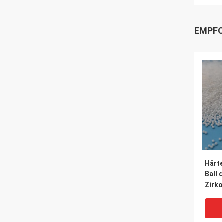
EMPFO
Härt
Ball 
Zirk
reib
hohe