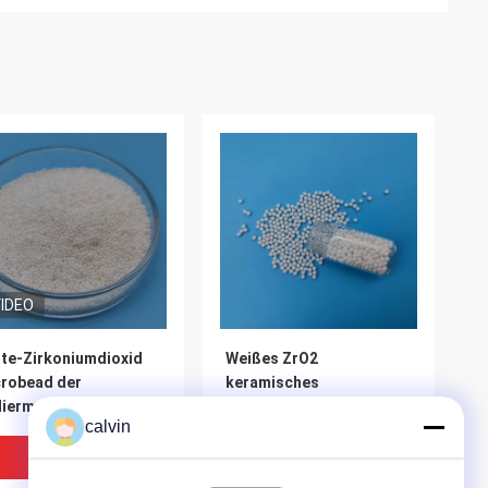
IDEO
te-Zirkoniumdioxid
Weißes ZrO2
robead der
keramisches
liermaterial-
Zirkoniumdioxid-
calvin
koniumdioxid-
keramische Hersteller
bender Medien-1.0mm
ISO9001 des Ball-3.0mm
Bestpreis
Bestpreis
her
genehmigten