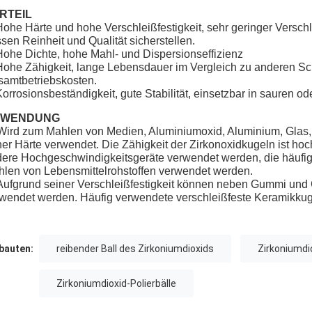
RTEIL
Hohe Härte und hohe Verschleißfestigkeit, sehr geringer Versc
sen Reinheit und Qualität sicherstellen.
Hohe Dichte, hohe Mahl- und Dispersionseffizienz
Hohe Zähigkeit, lange Lebensdauer im Vergleich zu anderen Sch
amtbetriebskosten.
Korrosionsbeständigkeit, gute Stabilität, einsetzbar in sauren o
NWENDUNG
Wird zum Mahlen von Medien, Aluminiumoxid, Aluminium, Glas, 
er Härte verwendet. Die Zähigkeit der Zirkonoxidkugeln ist ho
ere Hochgeschwindigkeitsgeräte verwendet werden, die häufi
len von Lebensmittelrohstoffen verwendet werden.
Aufgrund seiner Verschleißfestigkeit können neben Gummi und
wendet werden. Häufig verwendete verschleißfeste Keramikkuge
auten:
reibender Ball des Zirkoniumdioxids
Zirkoniumdi
Zirkoniumdioxid-Polierbälle