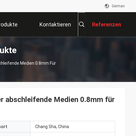
German
rodukte
Kontaktieren
Referenzen
ukte
Sie Uns
schleifende Medien 0.8mm Für
der abschleifende Medien 0.8mm für
sort
Chang Sha, China