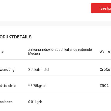
Bestpr
ODUKTDETAILS
Zirkoniumdioxid-abschleifende reibende
me
Wahre 
Medien
rwendung
Schleifmittel
Größe
üttdichte
³ 3.75kg/dm
ZRO2
asionen
0.01kg/h