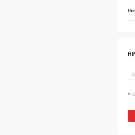
Her
HI