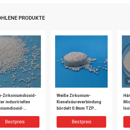
HLENE PRODUKTE
V
e-Zirkoniumdioxid-
Weiße Zirkonium-
Här
der industrielles
Kieselsäureverbindung
Mic
oniumdioxid-
bördelt 0.8mm TZP
Iso
ender Medien-20mm
Zirkoniumdioxid-mit
Zir
r
hoher Dichte keramische
rei
Bestpreis
Bestpreis
Perle
ho