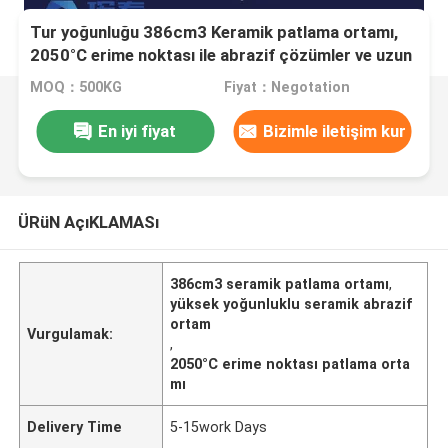
Tur yoğunluğu 386cm3 Keramik patlama ortamı,
2050°C erime noktası ile abrazif çözümler ve uzun
süreli performans sağlar
MOQ：500KG
Fiyat：Negotation
En iyi fiyat
Bizimle iletişim kur
ÜRüN AçıKLAMASı
386cm3 seramik patlama ortamı
,
yüksek yoğunluklu seramik abrazif
ortam
Vurgulamak:
,
2050°C erime noktası patlama orta
mı
Delivery Time
5-15work Days