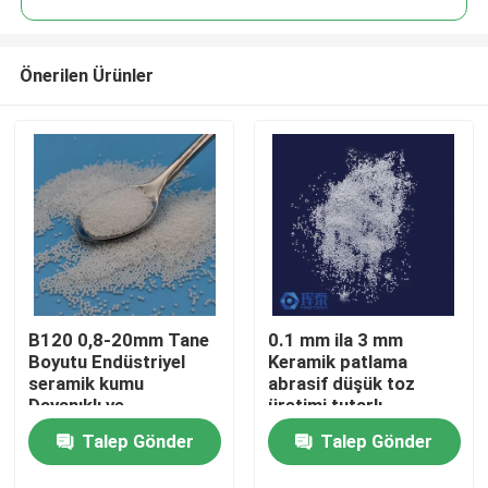
Önerilen Ürünler
B120 0,8-20mm Tane
0.1 mm ila 3 mm
Ana sayfa
Boyutu Endüstriyel
Keramik patlama
seramik kumu
abrasif düşük toz
Dayanıklı ve
üretimi tutarlı
Ürünler
Performans
parçacık boyutu ve
Talep Gönder
Talep Gönder
abrazif sağlamak için
tasarlanmıştır
Hakkımızda