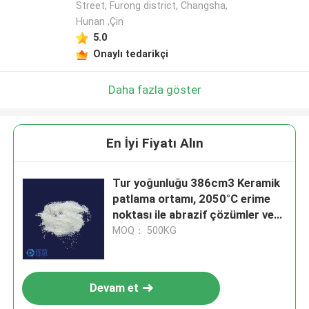
Street, Furong district, Changsha,
Hunan ,Çin
5.0
Onaylı tedarikçi
Daha fazla göster
En İyi Fiyatı Alın
Tur yoğunluğu 386cm3 Keramik
patlama ortamı, 2050°C erime
noktası ile abrazif çözümler ve
uzun süreli performans sağlar
MOQ： 500KG
Devam et