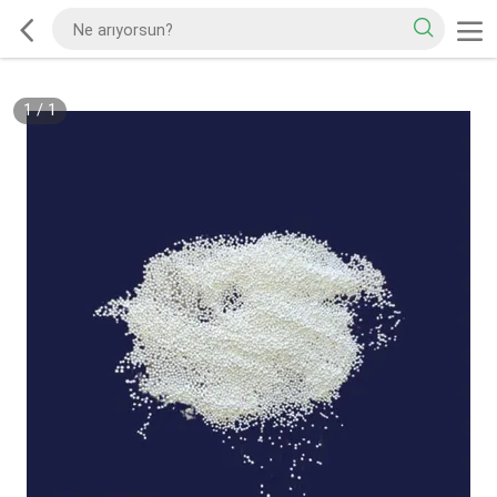
1
/
1