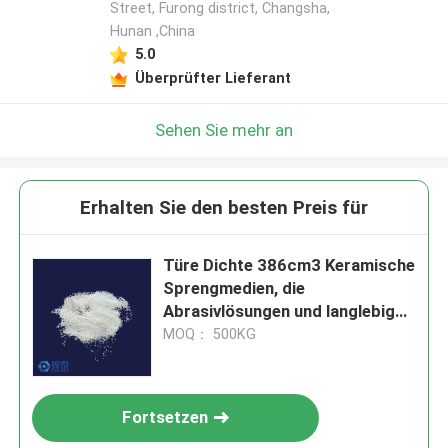
Street, Furong district, Changsha,
Hunan ,China
5.0
Überprüfter Lieferant
Sehen Sie mehr an
Erhalten Sie den besten Preis für
Türe Dichte 386cm3 Keramische
Sprengmedien, die
Abrasivlösungen und langlebige
Leistung bei Schmelzpunkt
MOQ： 500KG
2050°C bieten
Fortsetzen