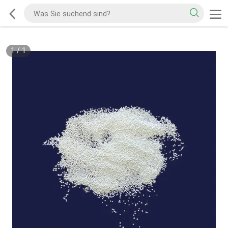
1
/
1