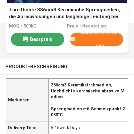
Türe Dichte 386cm3 Keramische Sprengmedien,
die Abrasivlösungen und langlebige Leistung bei
Schmelzpunkt 2050°C bieten
MOQ：500KG
Preis：Negotation
Kontaktieren Sie
Bestpreis
uns
PRODUKT-BESCHREIBUNG
386cm3 Keramikstrahmedien
,
Hochdichte keramische abrasive M
edien
Markieren:
,
Sprengmedien mit Schmelzpunkt 2
050°C
Delivery Time
5-15work Days