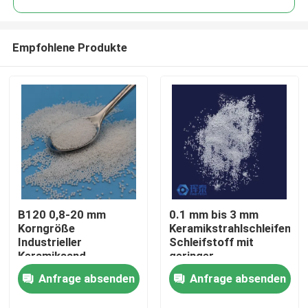
Empfohlene Produkte
B120 0,8-20 mm
0.1 mm bis 3 mm
Startseite
Korngröße
Keramikstrahlschleifend
Industrieller
Schleifstoff mit
Keramiksand
geringer
Produkte
Langlebig und
Staubproduktion,
Anfrage absenden
Anfrage absenden
Leistungsfähig
konstruiert, um eine
gleichmäßige
Über uns