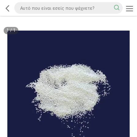
1
/
1