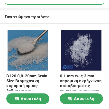
Συνιστώμενα προϊόντα
B120 0,8-20mm Grain
0.1 mm έως 3 mm
Αρχική Σελίδα
Size Βιομηχανική
κεραμική εκρήγνυνση
κεραμική άμμος
αποσβέσματος
Ανθεκτική και
χαμηλής παραγωγής
Προϊόντα
απόδοση
σκόνης σχεδιασμένη
Αποστολή
Αποστολή
για να παρέχει
σταθερό μέγεθος
Σχετικά με εμάς
ερώτησης
ερώτησης