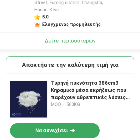
Street, Furong district, Changsha,
Hunan ,Κίνα
5.0
Ελεγχμένος προμηθευτής
Δείτε περισσότερων
Αποκτήστε την καλύτερη τιμή για
Τυρηνή πυκνότητα 386cm3
Κηραμικά μέσα εκρήξεως που
παρέχουν αθρεπτικές λύσεις
και μακροχρόνιες επιδόσεις
MOQ： 500KG
με σημείο τήξης 2050°C
Να συνεχίσει