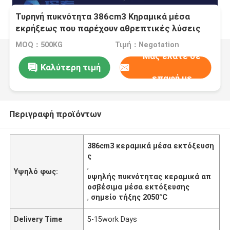
Τυρηνή πυκνότητα 386cm3 Κηραμικά μέσα
εκρήξεως που παρέχουν αθρεπτικές λύσεις
και μακροχρόνιες επιδόσεις με σημείο τήξης
MOQ：500KG
Τιμή：Negotation
2050°C
Μας ελάτε σε
Καλύτερη τιμή
επαφή με
Περιγραφή προϊόντων
386cm3 κεραμικά μέσα εκτόξευση
ς
,
Υψηλό φως:
υψηλής πυκνότητας κεραμικά απ
οσβέσιμα μέσα εκτόξευσης
,
σημείο τήξης 2050°C
Delivery Time
5-15work Days