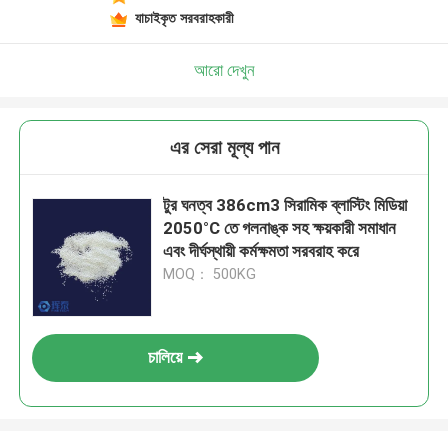
যাচাইকৃত সরবরাহকারী
আরো দেখুন
এর সেরা মূল্য পান
টুর ঘনত্ব 386cm3 সিরামিক ব্লাস্টিং মিডিয়া
2050°C তে গলনাঙ্ক সহ ক্ষয়কারী সমাধান
এবং দীর্ঘস্থায়ী কর্মক্ষমতা সরবরাহ করে
MOQ： 500KG
চালিয়ে