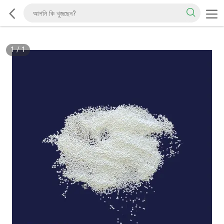
1
/
1