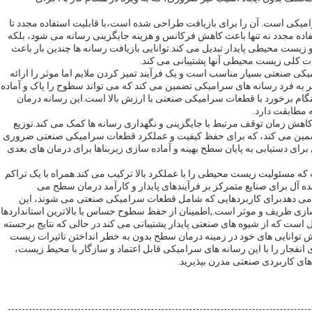
امیکی است. آن را برای بازیافت طراحی شده است،با قابلیت استفاده مجدد تا
تفاده مجدد نه تنها باعث کاهش فرکانس و هزینه جایگزینی رسانه می شود، بلکه
 و زیست محیطی پایدار تبدیل می کند.توانایی بازیافت رسانه ها چندین بار باعث
ت کلی زیست محیطی آنها پشتیبانی می کند.
ی صنعتی بسیار مناسب است و یک فرآیند تمیز کردن ملایم اما موثر را ارائه
ه فرد رسانه های سرامیکی تضمین می کند که می تواند سطوح را پاک و آماده
هنگام برخورد با قطعات سرامیکی صنعتی با ارزش بالا است.این رسانه درمان
 مطابقت دارد.
ا کاهش زمان توقف مرتبط با جایگزینی و نگهداری رسانه ها کمک می کند.توزیع
 محدوده 0-850 μm نتایج یکسانی را تضمین می کند، که برای حفظ کیفیت و عملکرد قطعات سرامیکی صنعتی ضروری
ای دستیابی به پایان سطح بهینه و آماده سازی زیربناها برای درمان های بعدی
ه مسئولیت زیست محیطی را با عملکرد بالا ترکیب می کند.همراه با یک تراکم
ا انتخاب ایده آل برای صنایع متمرکز بر فرآیندهای پایدار و کارآمد درمان سطح می
ابر ارزش آن را بیشتر نشان می دهدبرای کاربردهایی که شامل قطعات سرامیکی صنعتی می شوند، این
ازی ظریف و موثر است.,اطمینان از حفظ سطوح حساس با بالاترین استانداردها.
ست که از شیوه های صنعتی پایدار پشتیبانی می کند در حالی که نتایج برجسته
یش توانایی های خود در زمینه درمان سطح بدون به خطر انداختن تاثیرات زیست
ی انفجار را با این رسانه های سرامیکی قابل اعتماد و سازگار با محیط زیست،
ای کاربردی صنعتی مدرن بپذیرید.