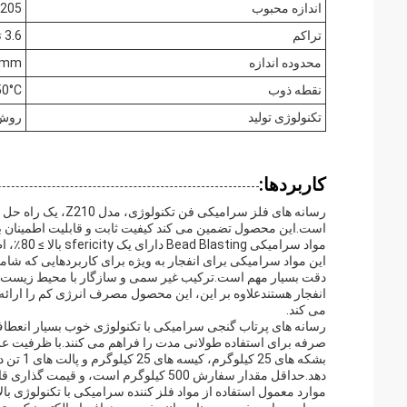
اندازه محبوب
B205
تراکم
3.6 تا 3.9 گرم در سانتی متر
محدوده اندازه
0.1mm ت
نقطه ذوب
50°C
تکنولوژی تولید
روش
کاربردها:
رسانه های فلز سرام
مواد سرامیکی Bead Blasting دارای یک sfericity بالا ≥ 80٪، اطمینان از عملکرد یکنواخت شلیک و پایان سطح برتر است.
این مواد سرامیکی برای انفجار به ویژه برای کاربردهایی که 
دقت بسیار مهم است.ترکیب غیر سمی و سازگار با محیط زیست آن ر
انفجار هستندعلاوه بر این، این محصول مصرف انرژی کم را ارائه
می کند.
بشکه ها
دهد.حداقل مقدار سفارش 500 کيلوگرم است، و قیمت گذاری قابل مذاکره است تا با محدودیت های مختلف بودجه مطابقت داشته باشد.
موارد معمول استفاده از مواد فلز کننده سرامیکی با تکنولوژی 