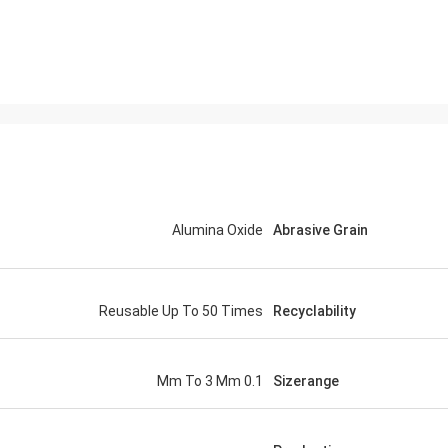
Alumina Oxide
Abrasive Grain
Reusable Up To 50 Times
Recyclability
0.1 Mm To 3 Mm
Sizerange