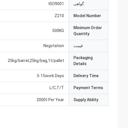
گواهی
ISO9001
Z210
Model Number
Minimum Order
500KG
Quantity
قیمت
Negotation
Packaging
25kg/barrel,25kg/bag,1t/pallet
Details
5-15work Days
Delivery Time
L/C,T/T
Payment Terms
2000t Per Year
Supply Ability