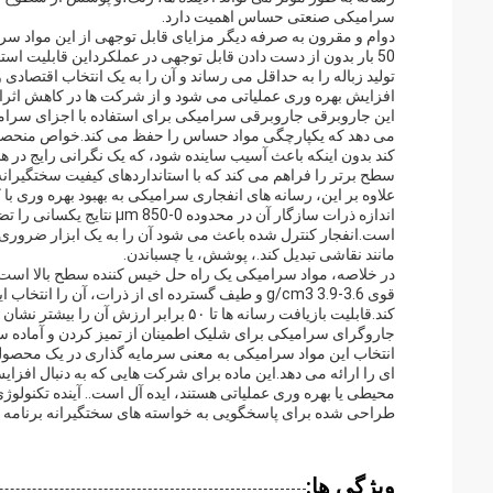
سرامیکی صنعتی حساس اهمیت دارد.
دوام و مقرون به صرفه دیگر مزایای قابل توجهی از این مواد سر
50 بار بدون از دست دادن قابل توجهی در عملکرداین قابلیت اس
تولید زباله را به حداقل می رساند و آن را به یک انتخاب اقتصادی
افزایش بهره وری عملیاتی می شود و از شرکت ها در کاهش اثرا
این جاروبرقی جاروبرقی سرامیکی برای استفاده با اجزای سرامیک
می دهد که یکپارچگی مواد حساس را حفظ می کند.خواص منحصر ب
کند بدون اینکه باعث آسیب ساینده شود، که یک نگرانی رایج در 
سطح برتر را فراهم می کند که با استانداردهای کیفیت سختگیرانه
علاوه بر این، رسانه های انفجاری سرامیکی به بهبود بهره وری ب
اندازه ذرات سازگار آن در
است.انفجار کنترل شده باعث می شود آن را به یک ابزار ضروری بر
مانند نقاشی تبدیل کند.، پوشش، یا چسباندن.
در خلاصه، مواد سرامیکی یک راه حل خیس کننده سطح بالا است ک
قوی 3.6-3.9 g/cm3 و طیف گسترده ای از ذرات، آن ر
کند.قابلیت بازیافت رسانه ها تا ۵۰ بر
جاروگرای سرامیکی برای شلیک اطمینان از تمیز کردن و آماده س
انتخاب این مواد سرامیکی به معنی سرمایه گذاری در یک محصول ا
ای را ارائه می دهد.این ماده برای شرکت هایی که به دنبال افزا
محیطی یا بهره وری عملیاتی هستند، ایده آل است.. آینده تکنولوژ
طراحی شده برای پاسخگویی به خواسته های سختگیرانه برنامه ه
ویژگی ها: