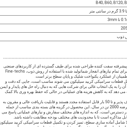
B40, B60, B120, 
ا 3mm
20
 ذوب
یکی فن تکنولوژی، مدل Z210، یک راه حل پیشرفته سفت کننده طراحی شده برای طیف گسترده ای از کاربردهای صنعتی
است.این محصول تضمین می کند کیفیت ثابت و قابلیت اطمینان برای تمام نیازهای انفجار شماتولید شده با استفاده از روش ذوب، Fine-techs
شامل قطعات سرامیکی کربید سیلیکون می شوند مناسب است، جایی که دقت و
ا به یک انتخاب عالی برای شرکت هایی که به دنبال راه حل های پایدار و ایمن
 می دهد که به کاهش هزینه های عملیاتی در حالی که حفظ بهره وری بالا کمک
رسانه های پرتاب گنجی سرامیکی با تکنولوژی خوب بسیار انعطاف پذیر و تا 50 بار قابل استفاده مجدد هستند و قابلیت بازیافت عالی و مقرون به
صرفه برای استفاده طولانی مدت را فراهم می کنند.با ظرفیت عرضه 2000 تن در سال، این محصول در گزینه های بسته بندی مناسب از جمله
ی 25 کیلوگرم، کیسه های 25 کیلوگرم و پالت های 1 تن در دسترس است، که به اندازه های مختلف سفارش و نیازهای عملیاتی پاسخ می
بالا شامل آماده سازی سطح، تمیز کردن،و تکمیل قطعات سرامیکی کربید سیلیکون