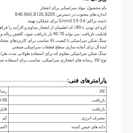
نام محصول: مواد سرامیکی برای انفجار
اندازه های محبوب در دسترس: B40, B60, B120, B205
دامنه تراکم: 3.6-3.9 G/cm3 برای عملکرد بهینه
کره ای بودن: ≥ 80٪ که اطمینان از انفجار مداوم و کارآمد را فراهم می کند
قابلیت بازیافت: می تواند 70-90 بار بازیافت شود، کاهش زباله و هزینه
سنگ شکن سرامیکی با کیفیت بالا مناسب برای کاربردهای مختل
ایده آل برای آماده سازی سطح قطعات سرامیکی صنعتی
سنگ شکن سرامیکی مقاوم که برای استفاده طولانی مدت طر
نوع کالا: رسانه های انفجاری سرامیکی، مناسب برای استفاده صن
پارامترهای فنی:
کالا
رسان
بازیافت
0-90
بازیافت
قابل ا
مصرف انرژی
کم
دانه های خیس کننده
اکسید