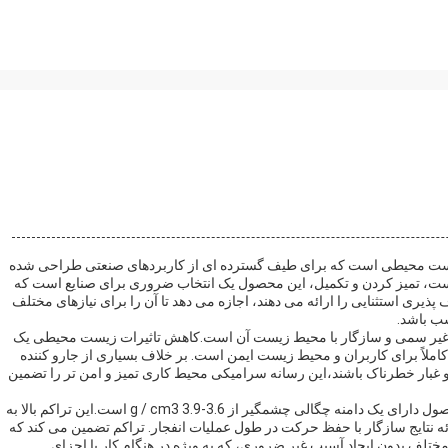
زیست محیطی است که برای طیف گسترده ای از کاربردهای صنعتی طراحی شده
ت، تمیز کردن و تکمیل، این محصول یک انتخاب ضروری برای صنایع است که
پذیری استثنایی را ارائه می دهند، اجازه می دهد تا آن را برای نیازهای مختلف
ب باشد.
 غیر سمی و سازگار با محیط زیست آن است.کاهش تاثیرات زیست محیطی یک
کاملاً برای کاربران و محیط زیست ایمن است. بر خلاف بسیاری از جارو کننده
 غبار خطرناک باشند،این رسانه سرامیکی محیط کاری تمیز و امن تر را تضمین
چگالی نقش مهمی در اثربخشی رسانه های شلیک دارد و این محصول دارای یک دامنه چگالی چشمگیر از 3.6-3.9 g / cm3 است.این تراکم بالا به
ائه نتایج سازگار با حفظ حرکت در طول عملیات انفجار. تراکم تضمین می کند که
ختلف بدون ایجاد آسیب غیر ضروری، که به ویژه در هنگام کار با اجزای