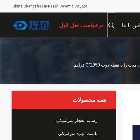
China Changsha Fine-Tech Ceramic Co., Ltd.
س با ما
درخواست نقل قول
تراکم تور 386cm3 مواد مواد سرامیکی که راه حل های خیس کننده و عملکرد طولانی مدت را با نقطه ذوب 2050°C فراهم
همه محصولات
رسانه انفجار سرامیکی
بلست مهره سرامیکی