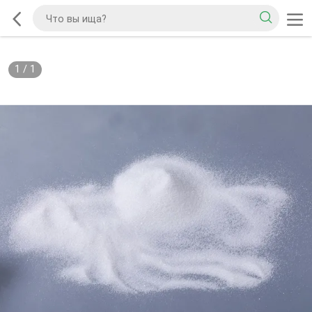
1
/
1