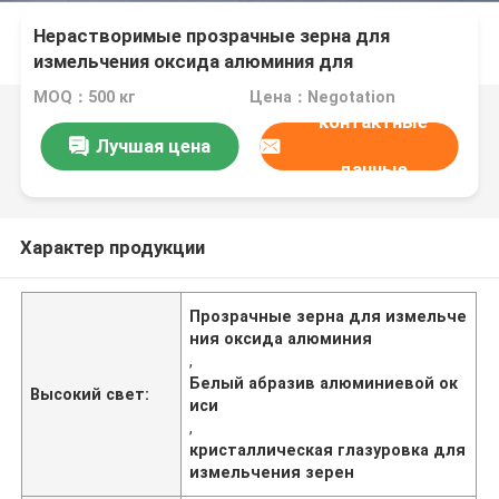
Нерастворимые прозрачные зерна для
измельчения оксида алюминия для
кристаллической глазури
MOQ：500 кг
Цена：Negotation
контактные
Лучшая цена
данные
Характер продукции
Прозрачные зерна для измельче
ния оксида алюминия
,
Белый абразив алюминиевой ок
Высокий свет:
иси
,
кристаллическая глазуровка для
измельчения зерен