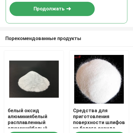
Продолжать
Порекомендованные продукты
Главная страница
белый оксид
Средства для
Продукция
алюминиябелый
приготовления
расплавленный
поверхности шлифов
алюминийбелый
из белого оксида
О Компании