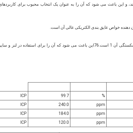
کند، و این باعث می شود که آن را به عنوان یک انتخاب محبوب برای کاربردهای
کوراندوم سفید معمولاً شفاف یا نیمه شفاف است و شاخص شکستگی آن 1 است.76این باعث می شود که آن را برای استفاده در لنز و سای
ICP
99.7
%
ICP
240.0
ppm
ICP
184.0
ppm
ICP
120.0
ppm