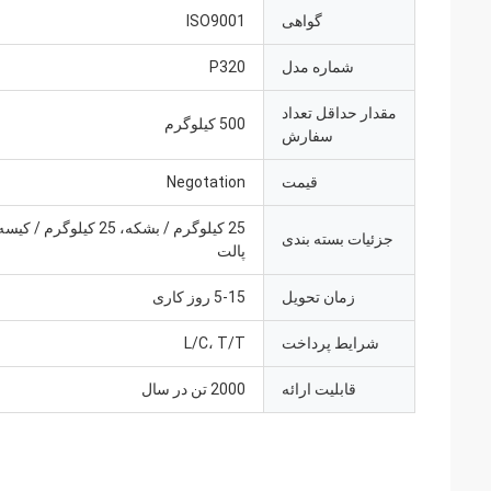
گواهی
ISO9001
شماره مدل
P320
مقدار حداقل تعداد
500 کیلوگرم
سفارش
قیمت
Negotation
جزئیات بسته بندی
پالت
زمان تحویل
5-15 روز کاری
شرایط پرداخت
L/C، T/T
قابلیت ارائه
2000 تن در سال