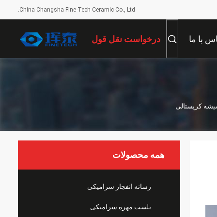
China Changsha Fine-Tech Ceramic Co., Ltd.
س با ما
درخواست نقل قول
شیشه کریستالی
همه محصولات
رسانه انفجار سرامیکی
بلست مهره سرامیکی