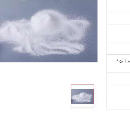
25 کیلوگرم / بشکه، 25 کیلوگرم / کیسه، 1 تن /