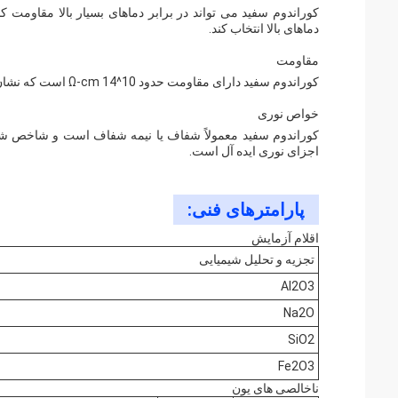
کوراندوم سفید می تواند در برابر دماهای بسیار بالا مقاومت 
دماهای بالا انتخاب کند.
مقاومت
کوراندوم سفید دارای مقاومت حدود 10^14 Ω-cm است که نشان دهنده خواص عایق بندی الکتریکی عالی آن است.
خواص نوری
اجزای نوری ایده آل است.
پارامترهای فنی:
اقلام آزمایش
تجزیه و تحلیل شیمیایی
Al2O3
Na2O
SiO2
Fe2O3
ناخالصی های یون