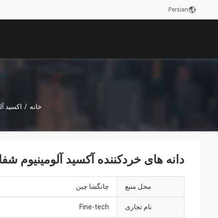
Persian
خانه
/
اکسید آل
دانه های خردکننده آکسید آلومینیوم ش
محل منبع
چانگشا چین
نام تجاری
Fine-tech