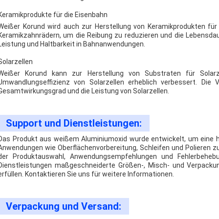
Keramikprodukte für die Eisenbahn
Weißer Korund wird auch zur Herstellung von Keramikprodukten für 
Keramikzahnrädern, um die Reibung zu reduzieren und die Lebensdau
Leistung und Haltbarkeit in Bahnanwendungen.
Solarzellen
Weißer Korund kann zur Herstellung von Substraten für Solarz
Umwandlungseffizienz von Solarzellen erheblich verbessert. Di
Gesamtwirkungsgrad und die Leistung von Solarzellen.
Support und Dienstleistungen:
Das Produkt aus weißem Aluminiumoxid wurde entwickelt, um eine h
Anwendungen wie Oberflächenvorbereitung, Schleifen und Polieren z
der Produktauswahl, Anwendungsempfehlungen und Fehlerbehebu
Dienstleistungen maßgeschneiderte Größen-, Misch- und Verpacku
erfüllen. Kontaktieren Sie uns für weitere Informationen.
Verpackung und Versand: