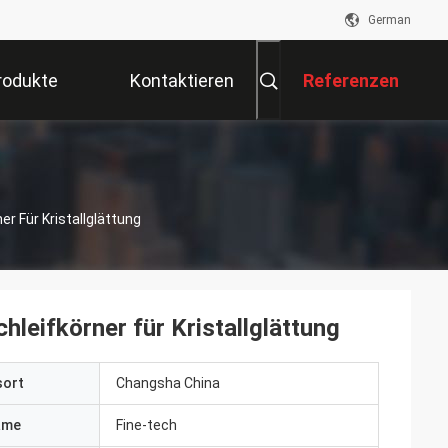
German
rodukte
Kontaktieren
Referenzen
Sie Uns
r Für Kristallglättung
leifkörner für Kristallglättung
sort
Changsha China
ame
Fine-tech