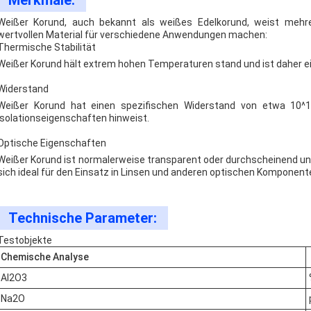
Merkmale:
Weißer Korund, auch bekannt als weißes Edelkorund, weist mehre
wertvollen Material für verschiedene Anwendungen machen:
Thermische Stabilität
Weißer Korund hält extrem hohen Temperaturen stand und ist daher 
Widerstand
Weißer Korund hat einen spezifischen Widerstand von etwa 10^1
Isolationseigenschaften hinweist.
Optische Eigenschaften
Weißer Korund ist normalerweise transparent oder durchscheinend un
sich ideal für den Einsatz in Linsen und anderen optischen Komponent
Technische Parameter:
Testobjekte
Chemische Analyse
Al2O3
Na2O