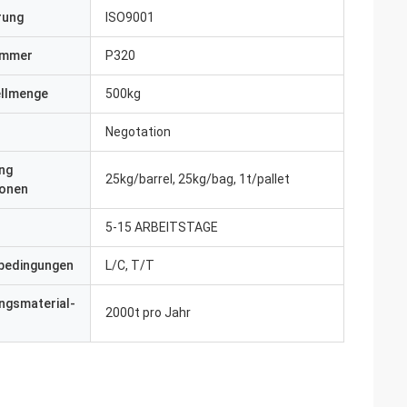
erung
ISO9001
ummer
P320
ellmenge
500kg
Negotation
ng
25kg/barrel, 25kg/bag, 1t/pallet
ionen
5-15 ARBEITSTAGE
bedingungen
L/C, T/T
ngsmaterial-
2000t pro Jahr