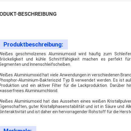
ODUKT-BESCHREIBUNG
Produktbeschreibung:
Weißes geschmolzenes Aluminiumoxid wird häufig zum Schleifen
Bröckeligkeit und kühle Schnittfähigkeit machen es perfekt für
Segmenten und Innenschleifscheiben.
Weißes Aluminiumoxid hat viele Anwendungen in verschiedenen Branch
Phosphor-Aluminium-Bakteriozid Typ B verwendet werden. Es ist auß
Produktion und ein aktiver Filter für die Lackproduktion. Darüber 
wasserfreies Aluminiumchlorid.
Weißes Aluminiumoxid hat das Aussehen eines weißen Kristallpulvers
Eigenschaften, guter Kristallphasenstabilität und ist in Säure und Al
Sinteraktivität und ist daher ein hervorragender Rohstoff für die Her