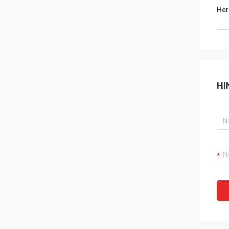
Her
HI