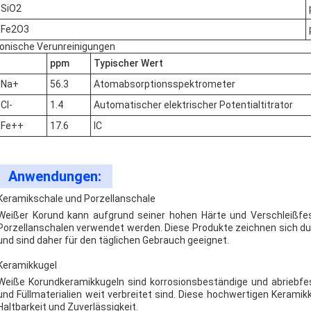
SiO2
Fe2O3
Ionische Verunreinigungen
ppm
Typischer Wert
Na+
56.3
Atomabsorptionsspektrometer
Cl-
1.4
Automatischer elektrischer Potentialtitrator
Fe++
17.6
IC
Anwendungen:
Keramikschale und Porzellanschale
Weißer Korund kann aufgrund seiner hohen Härte und Verschleißfest
Porzellanschalen verwendet werden. Diese Produkte zeichnen sich dur
und sind daher für den täglichen Gebrauch geeignet.
Keramikkugel
Weiße Korundkeramikkugeln sind korrosionsbeständige und abriebfes
und Füllmaterialien weit verbreitet sind. Diese hochwertigen Kerami
Haltbarkeit und Zuverlässigkeit.