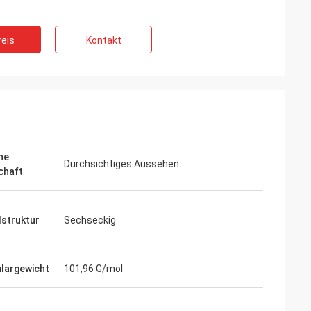
eis
Kontakt
he
Durchsichtiges Aussehen
chaft
lstruktur
Sechseckig
largewicht
101,96 G/mol