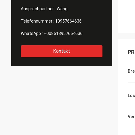
Ansprechpartner :
Wang
Telefonnummer :
13957664636
WhatsApp :
+008613957664636
Kontakt
PR
Bre
Lös
Ve