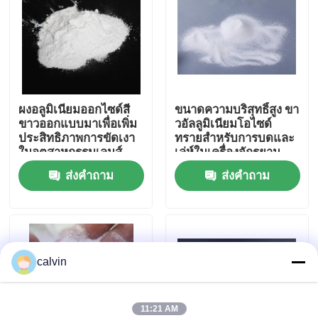
ทัวร์โรงงาน
ควบคุมคุณภาพ
ผงอลูมิเนียมออกไซด์สี
ขนาดความบริสุทธิ์สูง ขา
ขาวออกแบบมาเพื่อเพิ่ม
วอัลลูมิเนียมโอไซด์
ติดต่อเรา
ประสิทธิภาพการขัดเงา
ทรายสําหรับการบดและ
ในอุตสาหกรรมเลนส์
เล่ห์ในเครื่องจักรยาน
สายตาและเซมิ
ยนต์และอากาศและ
ส่งคำถาม
ส่งคำถาม
ขออ้าง
คอนดักเตอร์
อิเล็กทรอนิกส์
สื่อการพ่นเซรามิก
calvin
การพ่นลูกปัดเซรามิก
สารกัดกร่อนเซรามิก
11:21 AM