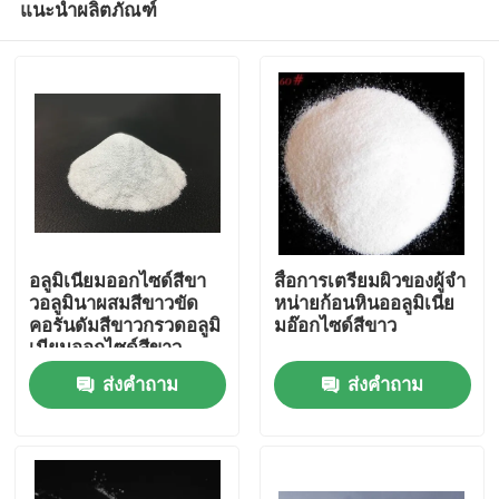
แนะนำผลิตภัณฑ์
อลูมิเนียมออกไซด์สีขา
สื่อการเตรียมผิวของผู้จํา
วอลูมินาผสมสีขาวขัด
หน่ายก้อนหินออลูมิเนีย
คอรันดัมสีขาวกรวดอลูมิ
มอ๊อกไซด์สีขาว
เนียมออกไซด์สีขาว
บ้าน
ส่งคำถาม
ส่งคำถาม
ผลิตภัณฑ์
เกี่ยวกับเรา