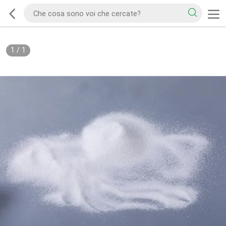
1
/
1