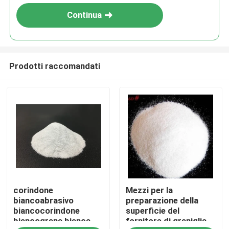
Continua
Prodotti raccomandati
Casa
corindone
Mezzi per la
Prodotti
biancoabrasivo
preparazione della
biancocorindone
superficie del
biancograna bianca
fornitore di graniglia
Chi siamo