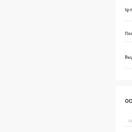
Ig-
Пл
Вы
ОС