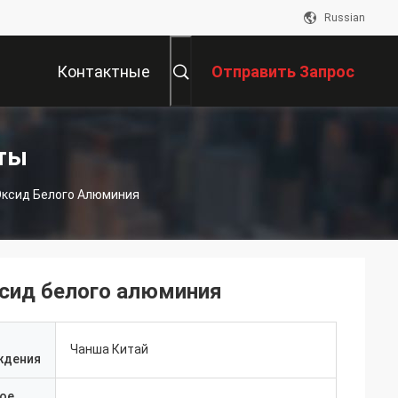
Russian
Контактные
Отправить Запрос
Данные
ты
Оксид Белого Алюминия
ксид белого алюминия
Чанша Китай
ждения
ое