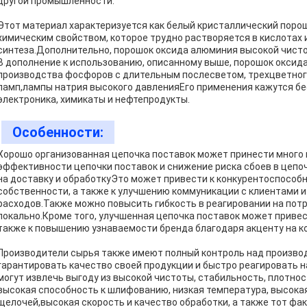
другой промышленности.
Этот материал характеризуется как белый кристаллический поро
химическим свойством, которое трудно растворяется в кислотах 
синтеза.Дополнительно, порошок оксида алюминия высокой чисто
В дополнение к использованию, описанному выше, порошок окси
производства фосфоров с длительным послесветом, трехцветног
ламп,лампы натрия высокого давленияЕго применения кажутся бе
электроника, химикаты и нефтепродукты.
Особенности:
Хорошо организованная цепочка поставок может принести много
эффективности цепочки поставок и снижение риска сбоев в цепо
на доставку и обработкуЭто может привести к конкурентоспособ
собственности, а также к улучшению коммуникации с клиентами
расходов.Также можно повысить гибкость в реагировании на потр
локально.Кроме того, улучшенная цепочка поставок может приве
также к повышению узнаваемости бренда благодаря акценту на к
Производители сырья также имеют полный контроль над произво
гарантировать качество своей продукции и быстро реагировать 
могут извлечь выгоду из высокой чистоты, стабильность, плотнос
высокая способность к шлифованию, низкая температура, высокая
щелочей,высокая скорость и качество обработки, а также тот фак