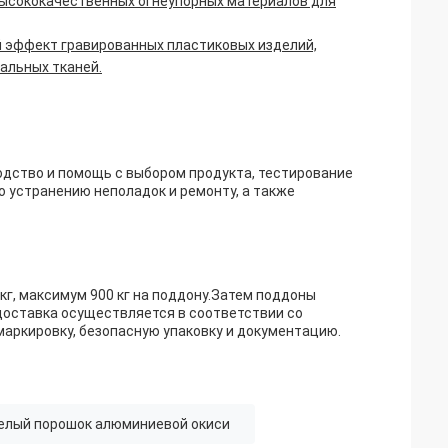
 высококачественных огнеупорных материалов для
й эффект гравированных пластиковых изделий,
альных тканей.
дство и помощь с выбором продукта, тестирование
 устранению неполадок и ремонту, а также
кг, максимум 900 кг на поддону.Затем поддоны
доставка осуществляется в соответствии со
ркировку, безопасную упаковку и документацию.
елый порошок алюминиевой окиси