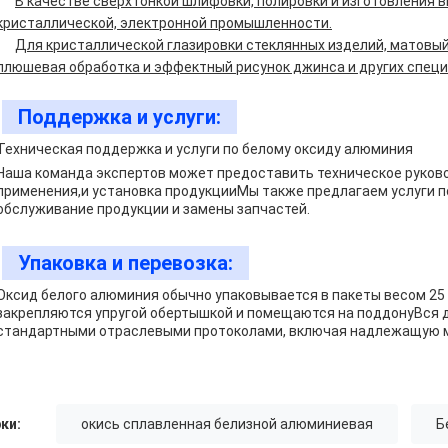
В качестве сверхтонкой шлифовки, полировки и изготовления
кристаллической, электронной промышленности.
Для кристаллической глазировки стеклянных изделий, матовы
плюшевая обработка и эффектный рисунок джинса и других специ
Поддержка и услуги:
Техническая поддержка и услуги по белому оксиду алюминия
Наша команда экспертов может предоставить техническое руково
применения,и установка продукцииМы также предлагаем услуги по
обслуживание продукции и замены запчастей.
Упаковка и перевозка:
Оксид белого алюминия обычно упаковывается в пакеты весом 25 
закрепляются упругой обертышкой и помещаются на поддонуВся 
стандартными отраслевыми протоколами, включая надлежащую ма
ки:
окись сплавленная белизной алюминиевая
Б