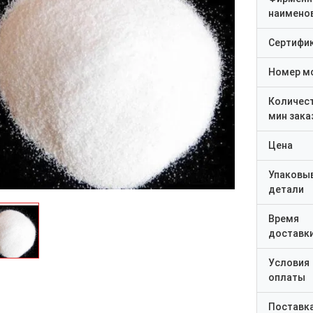
наимено
Сертифи
Номер м
Количес
мин зака
Цена
Упаковы
детали
Время
доставк
Условия
оплаты
Поставк