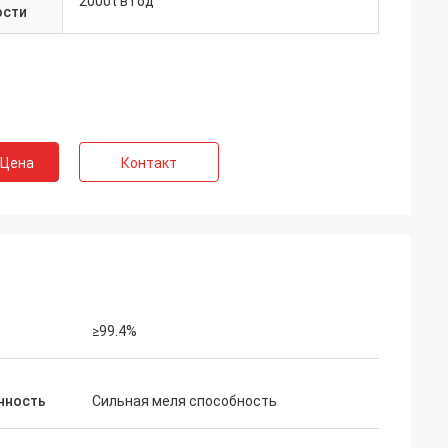
2000t в год
ости
 Цена
Контакт
≥99.4%
нность
Сильная меля способность