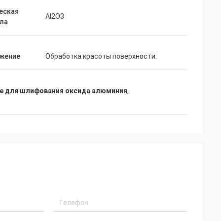
еская
Al2O3
ла
жение
Обработка красоты поверхности.
е для шлифования оксида алюминия
,