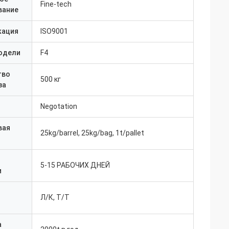
Fine-tech
вание
кация
ISO9001
одели
F4
тво
500 кг
за
Negotation
вая
25kg/barrel, 25kg/bag, 1t/pallet
5-15 РАБОЧИХ ДНЕЙ
и
Л/К, Т/Т
а