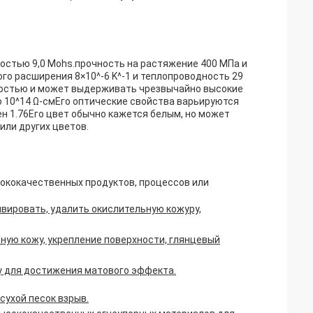
рдостью 9,0 Mohs.прочность на растяжение 400 МПа и
го расширения 8×10^-6 K^-1 и теплопроводность 29
востью и может выдерживать чрезвычайно высокие
 10^14 Ω-смЕго оптические свойства варьируются
ен 1.76Его цвет обычно кажется белым, но может
или других цветов.
сококачественных продуктов, процессов или
вировать, удалить окислительную кожуру,
ную кожу, укрепление поверхности, глянцевый
у для достижения матового эффекта.
сухой песок взрыв.