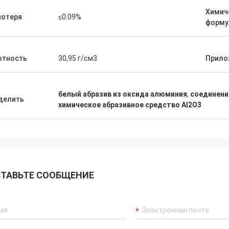
Химич
потеря
≤0.09%
форму
отность
30,95 г/см3
Прило
белый абразив из оксида алюминия
,
соединени
делить
химическое абразивное средство Al2O3
ТАВЬТЕ СООБЩЕНИЕ