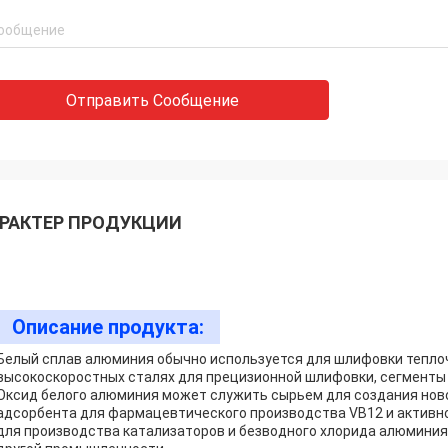
Отправить Сообщение
РАКТЕР ПРОДУКЦИИ
Описание продукта:
Белый сплав алюминия обычно используется для шлифовки тепло
высокоскоростных сталях для прецизионной шлифовки, сегменты
Оксид белого алюминия может служить сырьем для создания нов
адсорбента для фармацевтического производства VB12 и активн
для производства катализаторов и безводного хлорида алюминия