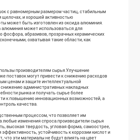
шок с равномерным размером частиц, стабильным
и щелочах, и хорошей активностью
ты может быть изготовлен из оксида алюминия.
да алюминия может использоваться для
о фосфора, абразивов, прозрачных керамических
сконечными, охватывая такие области, как
 пользы производителям сырья.Улучшение
чке поставок могут привести к снижению расходов
ным ценам и защите интеллектуальной
 и снижению административных накладных
ебности рынка и получать сырье более
сти к повышению инновационных возможностей, а
онтроль качества.
дственным процессом, что позволяет им
на любые изменения спроса.производители сырья
ть, высокая твердость, угловая форма, самоострее,
 эффективность, устойчивость к коррозии кислот и
т, что эти материалы не будут влиять на цвет