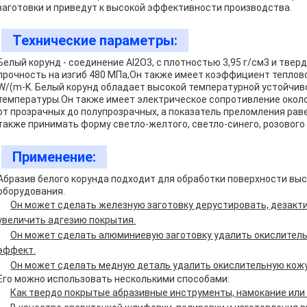
заготовки и приведут к высокой эффективности производства.
Технические параметры:
Белый корунд - соединение Al2O3, с плотностью 3,95 г/см3 и тве
прочность на изгиб 480 МПа,Он также имеет коэффициент теплово
W/(m-K. Белый корунд обладает высокой температурной устойчи
температуры.Он также имеет электрическое сопротивление около
от прозрачных до полупрозрачных, а показатель преломления рав
также принимать форму светло-желтого, светло-синего, розового 
Применение:
Абразив белого корунда подходит для обработки поверхности вы
оборудования.
Он может сделать железную заготовку дерустировать, дезакти
увеличить адгезию покрытия.
Он может сделать алюминиевую заготовку удалить окислитель
эффект.
Он может сделать медную деталь удалить окислительную кож
Его можно использовать несколькими способами:
Как твердо покрытые абразивные инструменты, намокание или 