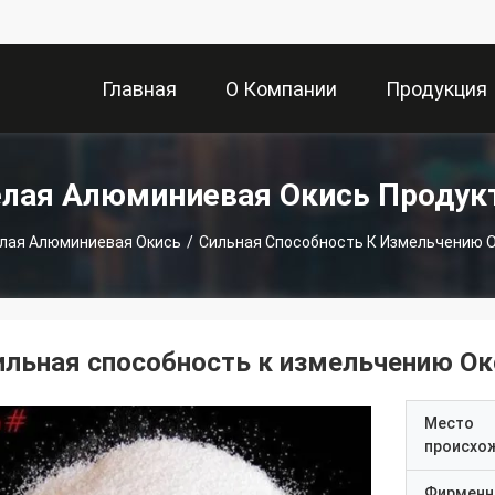
Главная
О Компании
Продукция
Страница
елая Алюминиевая Окись Продук
лая Алюминиевая Окись
/
Сильная Способность К Измельчению 
ильная способность к измельчению О
Место
происхо
Фирменн