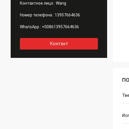
Контактное лицо :
Wang
Номер телефона :
13957664636
WhatsApp :
+008613957664636
Контакт
ПО
Тв
Ис