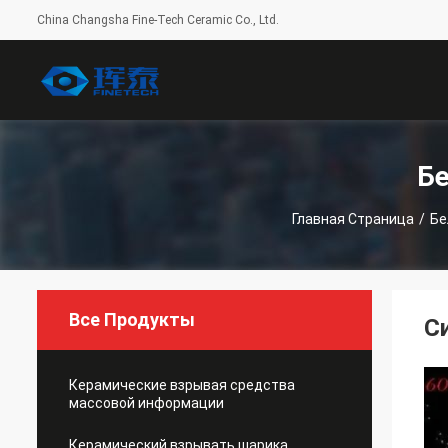
China Changsha Fine-Tech Ceramic Co., Ltd.
Б
Главная Страница
/
Бе
Все Продукты
С
Керамические взрывая средства
массовой информации
Керамический взрывать шарика