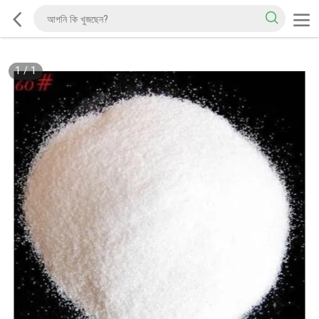
1
/
1