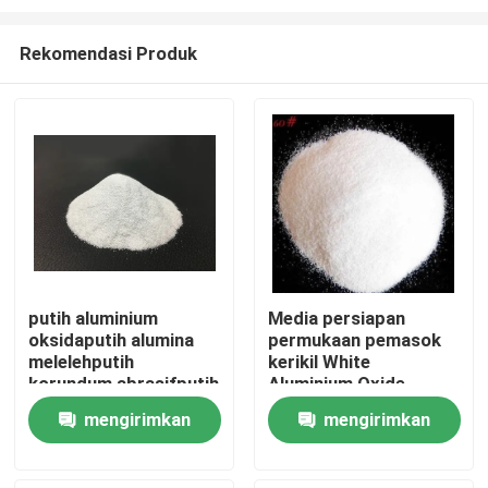
Rekomendasi Produk
putih aluminium
Media persiapan
oksidaputih alumina
permukaan pemasok
Rumah
melelehputih
kerikil White
korundum abrasifputih
Aluminium Oxide
aluminium oksida pasir
Produk
mengirimkan
mengirimkan
permintaan
permintaan
Tentang kita