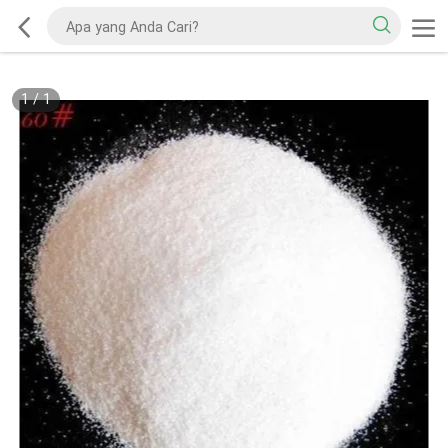
1
/
1