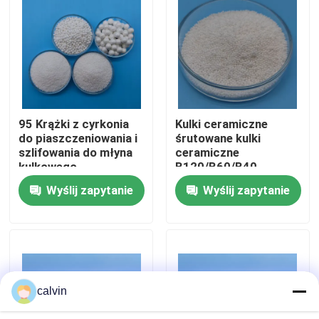
Wycieczka po fabryce
Kontrola jakości
95 Krążki z cyrkonia
Kulki ceramiczne
Skontaktuj się z nami
do piaszczeniowania i
śrutowane kulki
szlifowania do młyna
ceramiczne
kulkowego
B120/B60/B40
Poprosić o wycenę
planetarnego
Wyślij zapytanie
Wyślij zapytanie
Ceramiczne środki do piaskowania
Ceramiczne kulki do piaskowania
calvin
Ceramiczne ścierniwo do piaskowania