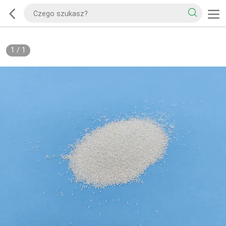
1
/
1