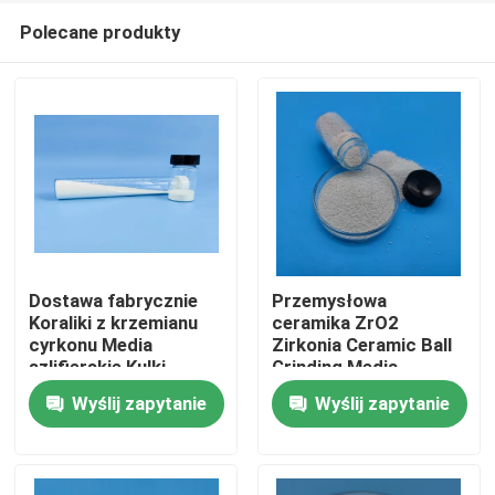
Polecane produkty
Dostawa fabrycznie
Przemysłowa
Koraliki z krzemianu
ceramika ZrO2
cyrkonu Media
Zirkonia Ceramic Ball
Dom
szlifierskie Kulki
Grinding Media
ceramiczne z tlenku
Zirkonium Silikatowe
Wyślij zapytanie
Wyślij zapytanie
cyrkonu
koraliki
Produkty
O nas