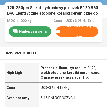
125-250μm Silikat cyrkoniowy proszek B120 B60
B40 Elektrycznie stopione koraliki ceramiczne do
szczelinowania
MOQ：1000 kg
Cena：USD+3.95-4.15+Kg
Skontaktuj się z
Najlepsza cena
nami
OPIS PRODUKTU
Proszek silikanu cyrkonium B120
,
High Light:
elektrotopione koraliki ceramiczne
,
O masie przekraczającej 1 kg
Cena
USD+3.95-4.15+Kg
Czas dostawy
5-15 DNI ROBOCZYCH