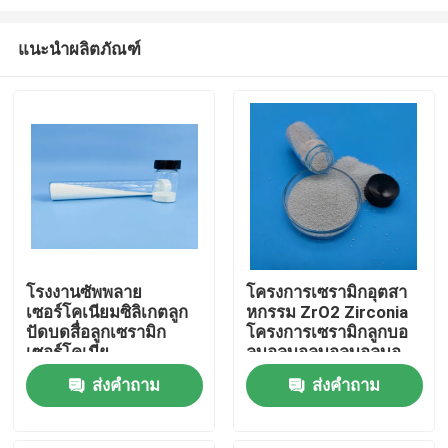
แนะนำผลิตภัณฑ์
โรงงานซัพพลาย
โครงการเซรามิกอุตสา
เซอร์โคเนียมซิลิเกตลูก
หกรรม ZrO2 Zirconia
บ้าน
ปัดบดสื่อลูกเซรามิก
โครงการเซรามิกลูกบอ
เซอร์โคเนีย
ลบอลบอลบอลบอลบอ
ลบอลบอลบอลบอลบอ
ผลิตภัณฑ์
ส่งคำถาม
ส่งคำถาม
ลบอลบอลบอลบอลบอ
ลบอลบอลบอลบอลบอ
ลบอลบอลบอลบอลบอ
เกี่ยวกับเรา