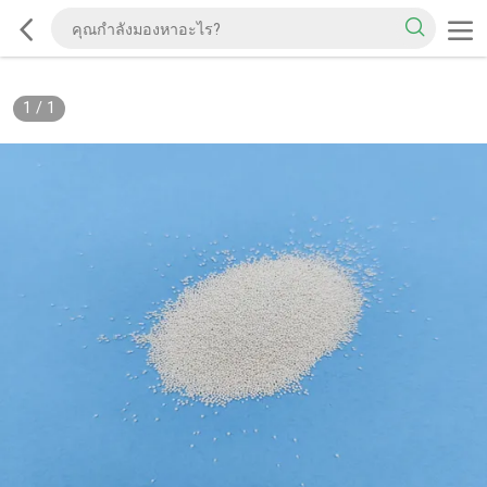
1
/
1